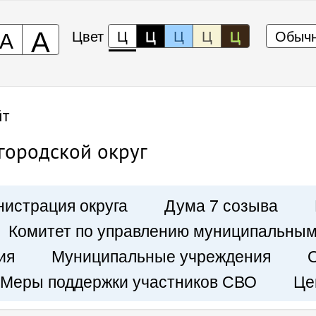
А
А
Цвет
Ц
Ц
Ц
Ц
Ц
Обычн
йт
городской округ
истрация округа
Дума 7 созыва
Комитет по управлению муниципальны
ия
Муниципальные учреждения
Меры поддержки участников СВО
Це