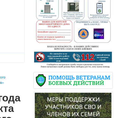
ого
ов»
года
кта