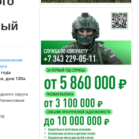
ого
вый
 назначении
руга
 года
я, дом 120а
дского округа
 Финансовым
год