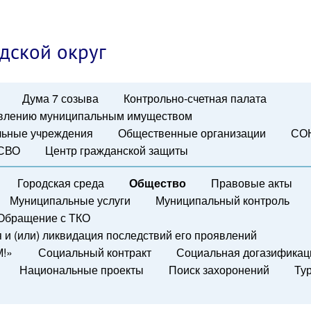
дской округ
Дума 7 созыва
Контрольно-счетная палата
авлению муниципальным имуществом
ьные учреждения
Общественные организации
СО
 СВО
Центр гражданской защиты
Городская среда
Общество
Правовые акты
Муниципальные услуги
Муниципальный контроль
Обращение с ТКО
и (или) ликвидация последствий его проявлений
М!»
Социальный контракт
Социальная догазификац
Национальные проекты
Поиск захоронений
Ту