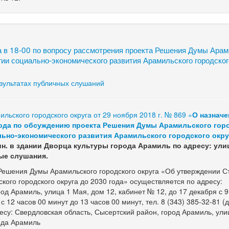
 в 18-00 по вопросу рассмотрения проекта Решения Думы Арам
гии социально-экономического развития Арамильского городског
зультатах публичных слушаний
льского городского округа от 29 ноября 2018 г. № 869 «
О назнач
года по обсуждению проекта Решения Думы Арамильского гор
льно-экономического развития Арамильского городского окру
мин. в здании Дворца культуры города Арамиль по адресу: ули
ные слушания.
ешения Думы Арамильского городского округа «Об утверждении С
кого городского округа до 2030 года» осуществляется по адресу:
од Арамиль, улица 1 Мая, дом 12, кабинет № 12, до 17 декабря с 9
 12 часов 00 минут до 13 часов 00 минут, тел. 8 (343) 385-32-81 (д
су: Свердловская область, Сысертский район, город Арамиль, ули
ода Арамиль