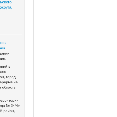
ьского
округа,
ении
ния
здании
ния.
ений в
кого
он, город
перерыв на
я область,
территории
ода № 24/4»
й район,