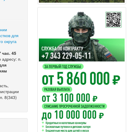
ении
стков для
о округа
и
 час. 45
 адресу: п.
для
иям
сть,
инистрации
л. 8(343)