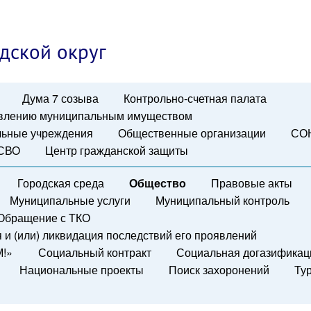
дской округ
Дума 7 созыва
Контрольно-счетная палата
авлению муниципальным имуществом
ьные учреждения
Общественные организации
СО
 СВО
Центр гражданской защиты
Городская среда
Общество
Правовые акты
Муниципальные услуги
Муниципальный контроль
Обращение с ТКО
и (или) ликвидация последствий его проявлений
М!»
Социальный контракт
Социальная догазификац
Национальные проекты
Поиск захоронений
Ту