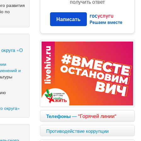
получить ответ
го развития
о по
Написать
 округа «О
нии
менений и
льтуры
цию
о округа»
—
"Горячей линии"
Телефоны
Противодействие коррупции
ильского