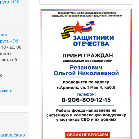
круга «Об
нии
круга «Об
18
час.
00
тоятся
тчета об
ию
ьского
рамильского