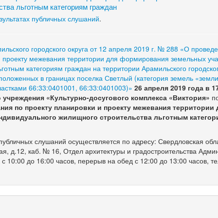
ства льготным категориям граждан
зультатах публичных слушаний
.
льского городского округа от 12 апреля 2019 г. № 288 «О провед
и проекту межевания территории для формирования земельных уча
готным категориям граждан на территории Арамильского городског
сположенных в границах поселка Светлый (категория земель «земл
астками 66:33:0401001, 66:33:0401003)»
26
апреля 2019 года в 17
о учреждения
«Культурно-досугового комплекса «Виктория»
по
ния по проекту планировки и проекту межевания территории 
ндивидуального жилищного строительства льготным категор
убличных слушаний осуществляется по адресу: Свердловская обла
ая, д.12, каб. № 16, Отдел архитектуры и градостроительства Адм
с 10:00 до 16:00 часов, перерыв на обед с 12:00 до 13:00 часов, те