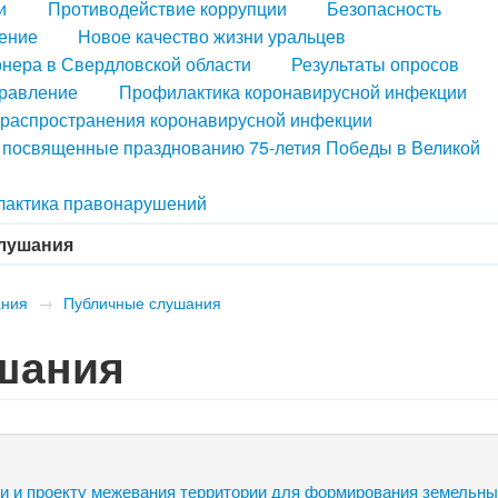
и
Противодействие коррупции
Безопасность
ение
Новое качество жизни уральцев
нера в Свердловской области
Результаты опросов
правление
Профилактика коронавирусной инфекции
распространения коронавирусной инфекции
, посвященные празднованию 75-летия Победы в Великой
актика правонарушений
лушания
ания
→
Публичные слушания
шания
и и проекту межевания территории для формирования земельны