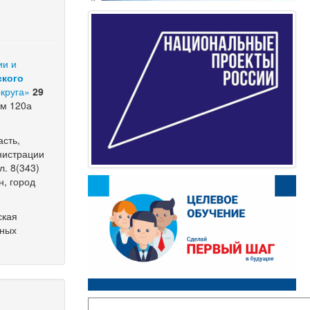
ии и
ского
круга»
29
ом 120а
сть,
инистрации
л. 8(343)
н, город
ская
чных