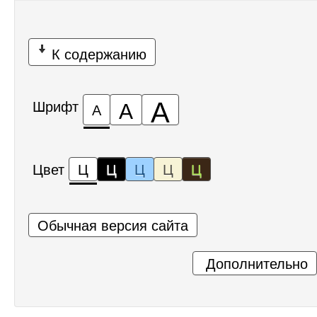
К содержанию
А
А
Шрифт
А
Цвет
Ц
Ц
Ц
Ц
Ц
Обычная версия сайта
Дополнительно