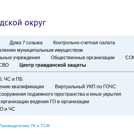
дской округ
Дума 7 созыва
Контрольно-счетная палата
авлению муниципальным имуществом
ьные учреждения
Общественные организации
СО
 СВО
Центр гражданской защиты
О, ЧС и ПБ
шению квалификации
Виртуальный УКП по ГОЧС
сооружения подземного пространства и иные укрытия
организации ведения ГО в организации
ГО и ЧС
Руководителям УК и ТСЖ