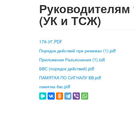
Руководителям
(УК и ТСЖ)
179-УГ.PDF
Порядок действий при режимах (1).pdf
Приложение Разъяснения (1).odt
БВС (порядок действий).pdf
ПАМЯТКА ПО СИГНАЛУ ВВ.pdf
памятка бвс.pdf