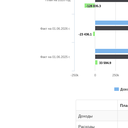
-128 835.3
Факт на 01.06.2026 г.
-23 436.1
Факт на 01.06.2025 г.
33 594.9
-250k
0
250k
Дох
Пла
Доходы
Расходы