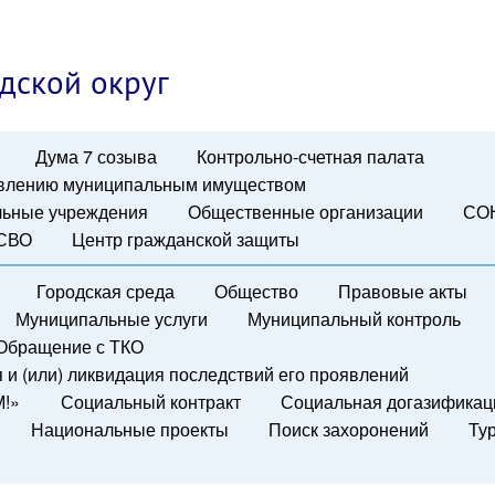
дской округ
Дума 7 созыва
Контрольно-счетная палата
авлению муниципальным имуществом
ьные учреждения
Общественные организации
СО
 СВО
Центр гражданской защиты
Городская среда
Общество
Правовые акты
Муниципальные услуги
Муниципальный контроль
Обращение с ТКО
и (или) ликвидация последствий его проявлений
М!»
Социальный контракт
Социальная догазификац
Национальные проекты
Поиск захоронений
Ту