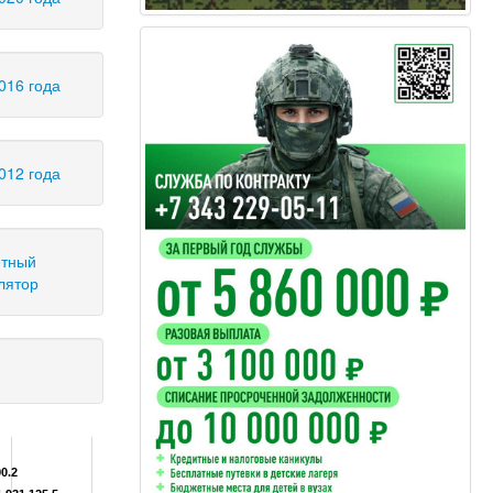
016 года
012 года
тный
лятор
90.2