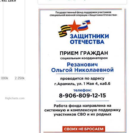
1 931 125.5
2 000k
2 250k
Highcharts.com