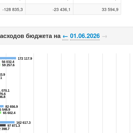
-128 835,3
-23 436,1
33 594,9
расходов бюджета на
←
01.06.2026
→
172 117.9
56 032.4
59 257.6
33.9
.1
1 070.1
76.6
36.8
82 656.9
5 548.9
65 602.4
162 617.3
97 871.3
2 398.7