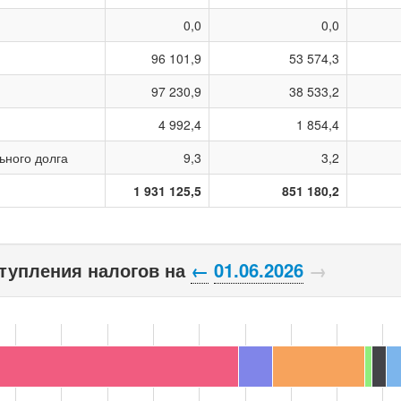
0,0
0,0
96 101,9
53 574,3
97 230,9
38 533,2
4 992,4
1 854,4
ьного долга
9,3
3,2
1 931 125,5
851 180,2
тупления налогов на
←
01.06.2026
→