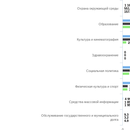
1 1
Охрана окружающей среды
551
157
Образование
Культура и кинематография
2
0
Здравоохранение
0
0
Социальная политика
Физическая культура и спорт
4 9
Средства массовой информации
1 8
1 9
9.3
Обслуживание государственного и муниципального
3.2
долга
4.9
0