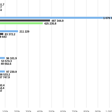
61.7
.7
.4
1 079 
487 344.9
425 235.8
211 229
83 372.2
8 643
96 101.9
53 574.3
49 002.6
97 230.9
38 533.2
37 747.9
92.4
54.4
52
100k
200k
300k
400k
500k
600k
700k
800k
900k
1 00