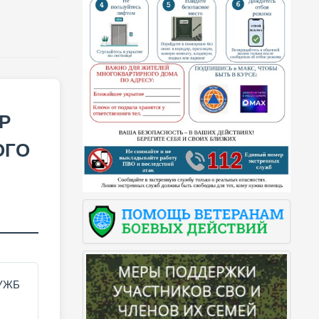
Р
ОГО
УЖБ