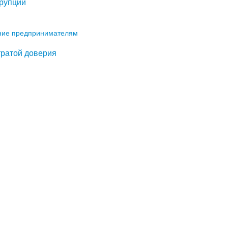
ррупции
ние предпринимателям
утратой доверия