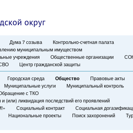
дской округ
Дума 7 созыва
Контрольно-счетная палата
авлению муниципальным имуществом
ьные учреждения
Общественные организации
СО
 СВО
Центр гражданской защиты
Городская среда
Общество
Правовые акты
Муниципальные услуги
Муниципальный контроль
Обращение с ТКО
и (или) ликвидация последствий его проявлений
М!»
Социальный контракт
Социальная догазификац
Национальные проекты
Поиск захоронений
Ту