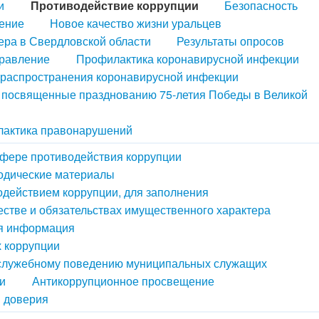
и
Противодействие коррупции
Безопасность
ение
Новое качество жизни уральцев
ера в Свердловской области
Результаты опросов
правление
Профилактика коронавирусной инфекции
распространения коронавирусной инфекции
, посвященные празднованию 75-летия Победы в Великой
актика правонарушений
сфере противодействия коррупции
одические материалы
одействием коррупции, для заполнения
естве и обязательствах имущественного характера
ая информация
х коррупции
 служебному поведению муниципальных служащих
и
Антикоррупционное просвещение
й доверия