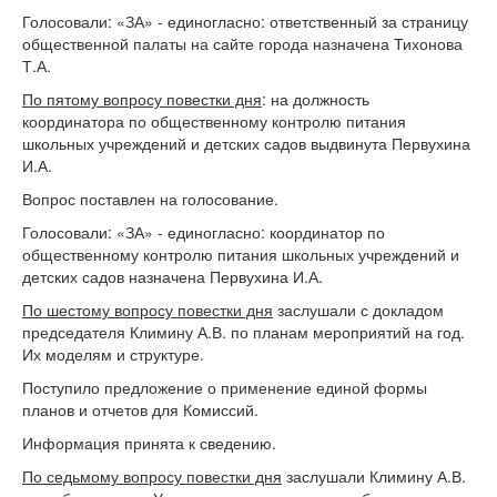
Голосовали: «ЗА» - единогласно: ответственный за страницу
общественной палаты на сайте города назначена Тихонова
Т.А.
По
пятому
вопросу повестки дня
: на должность
координатора по общественному контролю питания
школьных учреждений и детских садов выдвинута Первухина
И.А.
Вопрос поставлен на голосование.
Голосовали: «ЗА» - единогласно: координатор по
общественному контролю питания школьных учреждений и
детских садов назначена Первухина И.А.
По
шестому вопросу
повестки дня
заслушали с докладом
председателя Климину А.В. по планам мероприятий на год.
Их моделям и структуре.
Поступило предложение о применение единой формы
планов и отчетов для Комиссий.
Информация принята к сведению.
По
седьмому вопросу
повестки дня
заслушали Климину А.В.