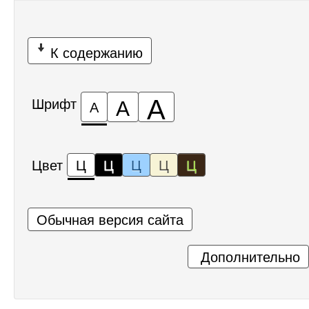
К содержанию
А
А
Шрифт
А
Цвет
Ц
Ц
Ц
Ц
Ц
Обычная версия сайта
Дополнительно