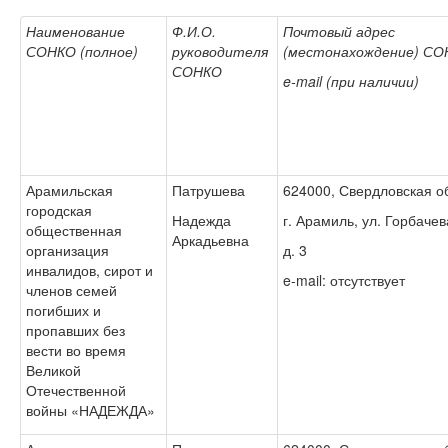
Наименование
Ф.И.О.
Почтовый адрес
СОНКО (полное)
руководителя
(местонахождение) С
СОНКО
e
-
mail
(при наличии)
Арамильская
Патрушева
624000, Свердловская об
городская
Надежда
г. Арамиль, ул. Горбачев
общественная
Аркадьевна
организация
д. 3
инвалидов, сирот и
e-mail: отсутствует
членов семей
погибших и
пропавших без
вести во время
Великой
Отечественной
войны «НАДЕЖДА»