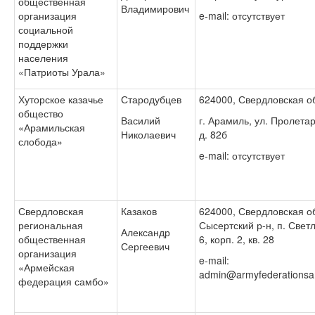
общественная
Владимирович
организация
e-mail: отсутствует
социальной
поддержки
населения
«Патриоты Урала»
Хуторское казачье
Стародубцев
624000, Свердловская об
общество
Василий
г. Арамиль, ул. Пролетар
«Арамильская
Николаевич
д. 82б
слобода»
e-mail: отсутствует
Свердловская
Казаков
624000, Свердловская об
региональная
Сысертский р-н, п. Светл
Александр
общественная
6, корп. 2, кв. 28
Сергеевич
организация
e-mail:
«Армейская
admin@armyfederationsa
федерация самбо»