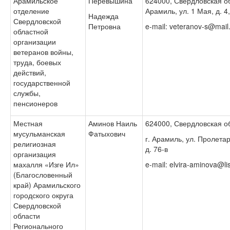
Арамильское
Перевышина
624000, Свердловская обл
отделение
Арамиль, ул. 1 Мая, д. 4,
Надежда
Свердловской
Петровна
e-mail: veteranov-s@mail
областной
организации
ветеранов войны,
труда, боевых
действий,
государственной
службы,
пенсионеров
Местная
Аминов Наиль
624000, Свердловская об
мусульманская
Фатыхович
г. Арамиль, ул. Пролетар
религиозная
д. 76-в
организация
махалля «Изге Ил»
e-mail: elvira-aminova@lis
(Благословенный
край) Арамильского
городского округа
Свердловской
области
Регионального