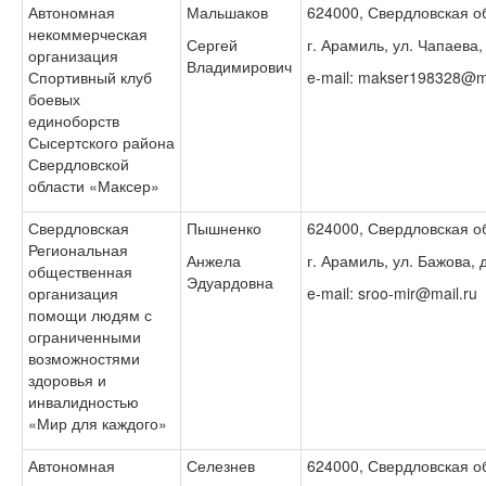
Автономная
Мальшаков
624000, Свердловская об
некоммерческая
Сергей
г. Арамиль, ул. Чапаева, 
организация
Владимирович
Спортивный клуб
e-mail: makser198328@ma
боевых
единоборств
Сысертского района
Свердловской
области «Максер»
Свердловская
Пышненко
624000, Свердловская об
Региональная
Анжела
г. Арамиль, ул. Бажова, д
общественная
Эдуардовна
организация
e-mail: sroo-mir@mail.ru
помощи людям с
ограниченными
возможностями
здоровья и
инвалидностью
«Мир для каждого»
Автономная
Селезнев
624000, Свердловская об