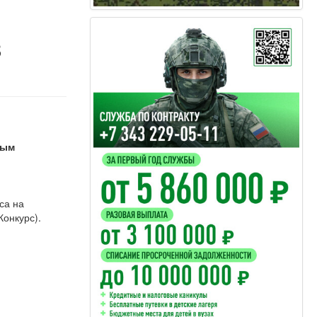
з
ным
са на
Конкурс).