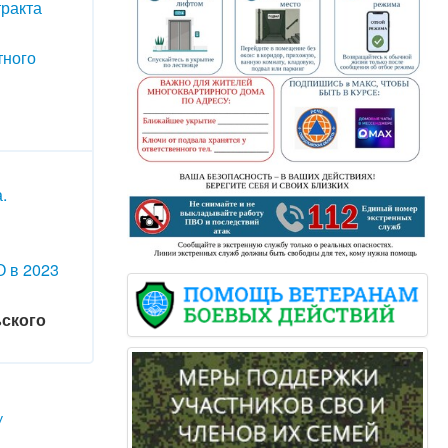
тракта
тного
.
О в 2023
ьского
у