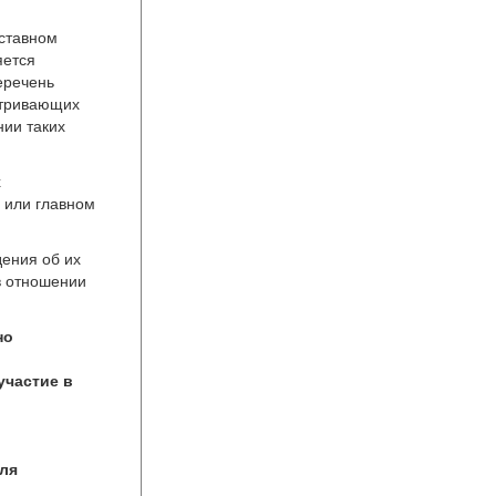
уставном
яется
еречень
атривающих
ии таких
х
 или главном
дения об их
 в отношении
но
участие в
для