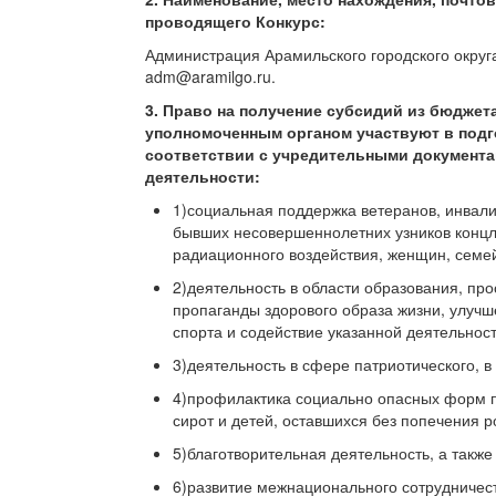
проводящего Конкурс:
Администрация Арамильского городского округа,
adm@aramilgo.ru.
3. Право на получение субсидий из бюджет
уполномоченным органом участвуют в подг
соответствии с учредительными документа
деятельности:
1)социальная поддержка ветеранов, инвали
бывших несовершеннолетних узников концла
радиационного воздействия, женщин, семей
2)деятельность в области образования, про
пропаганды здорового образа жизни, улучш
спорта и содействие указанной деятельност
3)деятельность в сфере патриотического, 
4)профилактика социально опасных форм по
сирот и детей, оставшихся без попечения р
5)благотворительная деятельность, а также
6)развитие межнационального сотрудничест