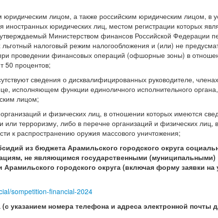
 юридическим лицом, а также российским юридическим лицом, в 
ия иностранных юридических лиц, местом регистрации которых явл
в утверждаемый Министерством финансов Российской Федерации п
х льготный налоговый режим налогообложения и (или) не предусм
при проведении финансовых операций (офшорные зоны) в отношен
т 50 процентов;
сутствуют сведения о дисквалифицированных руководителе, члена
лице, исполняющем функции единоличного исполнительного органа,
ским лицом;
организаций и физических лиц, в отношении которых имеются све
ти или терроризму, либо в перечне организаций и физических лиц,
сти к распространению оружия массового уничтожения;
убсидий из бюджета Арамильского городского округа социаль
ациям, не являющимся государственными (муниципальными)
 Арамильского городского округа (включая форму заявки на 
ial/sompetition-financial-2024
а (с указанием номера телефона и адреса электронной почты 