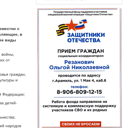
вместно с
вляющие, в
щие виды
 войны,
их от
овья граждан,
ультуры и
ой Федерации;
ва детей-
ьчества;
ций народов