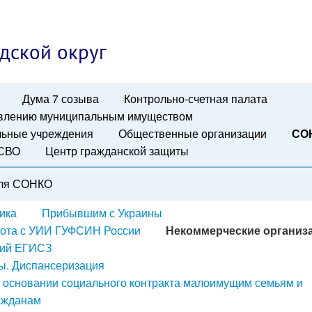
дской округ
Дума 7 созыва
Контрольно-счетная палата
авлению муниципальным имуществом
ьные учреждения
Общественные организации
СО
 СВО
Центр гражданской защиты
ля СОНКО
ика
Прибывшим с Украины
ота с УИИ ГУФСИН России
Некоммерческие организ
ций ЕГИСЗ
ы. Диспансеризация
 основании социального контракта малоимущим семьям и
ажданам