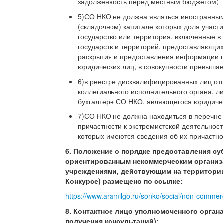
задолженность перед местным бюджетом;
5)СО НКО не должна являться иностранным
(складочном) капитале которых доля участ
государство или территория, включенные 
государств и территорий, предоставляющи
раскрытия и предоставления информации 
юридических лиц, в совокупности превышае
6)в реестре дисквалифицированных лиц от
коллегиального исполнительного органа, 
бухгалтере СО НКО, являющегося юридиче
7)СО НКО не должна находиться в перечне 
причастности к экстремистской деятельнос
которых имеются сведения об их причастно
6. Положение о порядке предоставления с
ориентированным некоммерческим организ
учреждениями, действующим на территории
Конкурсе) размещено по ссылке:
https://www.aramilgo.ru/sonko/social/non-commerc
8. Контактное лицо уполномоченного орган
получения консультаций):