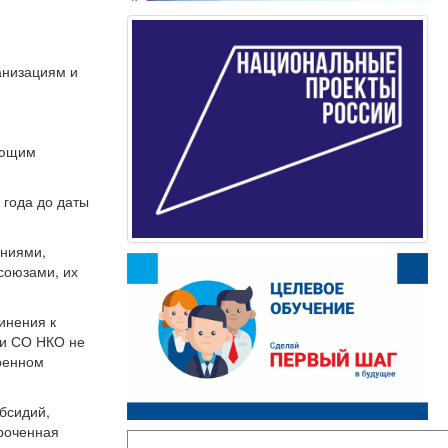
анизациям и
дующим
 года до даты
ениями,
союзами, их
инения к
ии СО НКО не
тренном
убсидий,
сроченная