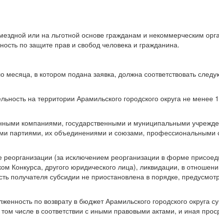
;
мездной или на льготной основе гражданам и некоммерческим орг
ость по защите прав и свобод человека и гражданина.
ло месяца, в котором подана заявка, должна соответствовать сле
ьность на территории Арамильского городского округа не менее 1
енными компаниями, государственными и муниципальными учрежд
ими партиями, их объединениями и союзами, профессиональными 
е реорганизации (за исключением реорганизации в форме присоед
ом Конкурса, другого юридического лица), ликвидации, в отношен
сть получателя субсидии не приостановлена в порядке, предусмо
лженность по возврату в бюджет Арамильского городского округа с
том числе в соответствии с иными правовыми актами, и иная про