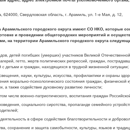
 624000, Свердловская область, г. Арамиль, ул. 1-е Мая, д. 12,
а Арамильского городского округа имеют СО НКО, которые со
отовке и проведении общегородских мероприятий и осущест
ми, на территории Арамильского городского округа следую
дов, детей погибших (умерших) участников Великой Отечественной
герей, гетто, жертв политических репрессий, граждан, пострадавш
 с детьми и граждан, находящихся в трудной жизненной ситуации;
свещения, науки, культуры, искусства, профилактики и охраны здор
ения морально-психологического состояния граждан, физической к
и, а также содействие духовному развитию личности;
в том числе военно-патриотического, воспитания граждан Российск
ведения, социального сиротства, пропаганде семейного устройст
одителей;
 деятельность в сфере содействия благотворительности и добровол
ва, сохранение и защита самобытности, культуры, языков и тради