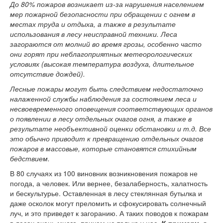
До 80% пожаров возникает из-за нарушения населением
мер пожарной безопасности при обращении с огнем в
местах труда и отдыха, а также в результате
использования в лесу неисправной техники. Леса
загораются от молний во время грозы, особенно часто
они горят при неблагоприятных метеорологических
условиях (высокая температура воздуха, длительное
отсутствие дождей).
Лесные пожары могут быть следствием недостаточно
налаженной службы наблюдения за состоянием леса и
несвоевременного оповещения соответствующих органов
о появлении в лесу отдельных очагов огня, а также в
результате необъективной оценки обстановки и т.д. Все
это обычно приводит к превращению отдельных очагов
пожаров в массовые, которые становятся стихийным
бедствием.
В 80 случаях из 100 виновник возникновения пожаров не
погода, а человек. Или вернее, безалаберность, халатность
и бескультурье. Оставленная в лесу стеклянная бутылка и
даже осколок могут преломить и сфокусировать солнечный
луч, и это приведет к загоранию. А таких поводов к пожарам
в лесах очень много, причем не только у нас.
К примеру, в