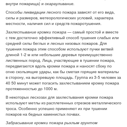
внутри пожарища) и
окарауливание.
Способы ликвидации лесного пожара зависят от его вида,
силы и размеров, метеорологических условий, характера
местности, наличия сил и средств пожаротушения.
Захлестывание кромки пожара
— самый простой и вместе
с тем достаточно эффективный способ тушения слабых или
средней силы беглых и лесных низовых пожаров. Для
тушения пожара этим способом используют пучки ветвей
длиной
1-2 м
или небольшие деревья преимущественно
лиственных пород. Лица, участвующие в тушении пожара,
передвигаются вдоль кромки пожара и наносят сбоку по
огню скользящие удары, как бы сметая горящие материалы
в сторону, на выгоревшую площадь. Группа из
3-5
человек за
40 50 минут может погасить захлестыванием кромку пожара
протяженностью до 1000 м.
В некоторых лесхозах для захлестывания кромки пожара
используют метлы из расплетенных отрезков металлического
троса. Особенно успешно применяют их при тушении
пожаров на бедных каменистых почвах.
Забрасывание кромки пожара рыхлым грунтом