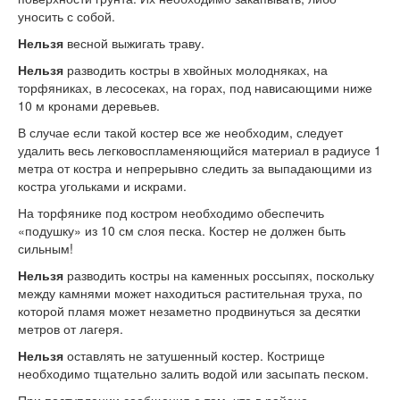
уносить с собой.
Нельзя
весной выжигать траву.
Нельзя
разводить костры в хвойных молодняках, на
торфяниках, в лесосеках, на горах, под нависающими ниже
10 м кронами деревьев.
В случае если такой костер все же необходим, следует
удалить весь легковоспламеняющийся материал в радиусе 1
метра от костра и непрерывно следить за выпадающими из
костра угольками и искрами.
На торфянике под костром необходимо обеспечить
«подушку» из 10 см слоя песка. Костер не должен быть
сильным!
Нельзя
разводить костры на каменных россыпях, поскольку
между камнями может находиться растительная труха, по
которой пламя может незаметно продвинуться за десятки
метров от лагеря.
Нельзя
оставлять не затушенный костер. Кострище
необходимо тщательно залить водой или засыпать песком.
При поступлении сообщения о том, что в районе