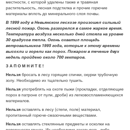
местности, с которой удалены также и травяная
растительность, лесная подстилка и прочие горючие
материалы вплоть до минерального слоя почвы.
В 1999 году в Невьянском лесхозе произошел сильный
лесной пожар. Огонь разгорелся в самое жаркое время.
Температура воздуха несколько дней стояла на уровне
30 градусов тепла. Огонь охватил площадь
ветровальников 1995 года, которые к этому времени
высохли и горели как порох. Пожаром в течение двух
недель пройдено около 700 гектаров.
З А П О М Н И Т Е !
Нельзя
бросать в лесу горящие спички, окурки трубочную
золу. Необходимо их тщательно тушить.
Нельзя
употреблять на охоте пыжи (прокладки, отделяющие
порох в патроне от пули, дроби) из легковоспламеняющихся
материалов.
Нельзя
оставлять в лесу (степи, поле) материал,
пропитанный горюче-смазочными веществами.
Нельзя
оставлять стеклянные предметы и осколки на
поверхности грунта. Их необходимо закапывать, либо