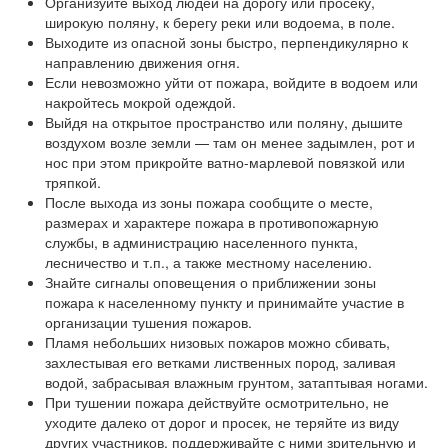
Организуйте выход людей на дорогу или просеку,
широкую поляну, к берегу реки или водоема, в поле.
Выходите из опасной зоны быстро, перпендикулярно к
направлению движения огня.
Если невозможно уйти от пожара, войдите в водоем или
накройтесь мокрой одеждой.
Выйдя на открытое пространство или поляну, дышите
воздухом возле земли — там он менее задымлен, рот и
нос при этом прикройте ватно-марлевой повязкой или
тряпкой.
После выхода из зоны пожара сообщите о месте,
размерах и характере пожара в противопожарную
службы, в администрацию населенного пункта,
лесничество и т.п., а также местному населению.
Знайте сигналы оповещения о приближении зоны
пожара к населенному пункту и принимайте участие в
организации тушения пожаров.
Пламя небольших низовых пожаров можно сбивать,
захлестывая его ветками лиственных пород, заливая
водой, забрасывая влажным грунтом, затаптывая ногами.
При тушении пожара действуйте осмотрительно, не
уходите далеко от дорог и просек, не теряйте из виду
других участников, поддерживайте с ними зрительную и