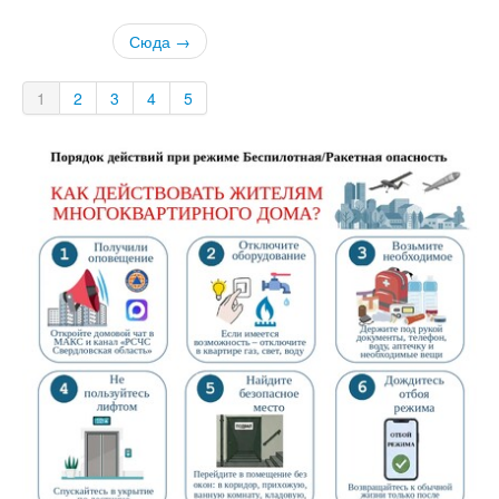
Сюда →
1
2
3
4
5