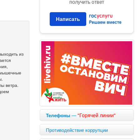
получить ответ
Написать
выходить из
дается
ния,
, мышечные
ы.
лы ветра.
одоем
—
"Горячей линии"
Телефоны
Противодействие коррупции