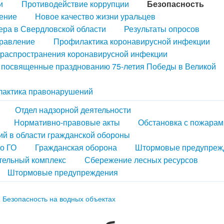
и
Противодействие коррупции
Безопасность
ение
Новое качество жизни уральцев
ера в Свердловской области
Результаты опросов
правление
Профилактика коронавирусной инфекции
распространения коронавирусной инфекции
, посвященные празднованию 75-летия Победы в Великой
актика правонарушений
Отдел надзорной деятельности
Нормативно-правовые акты
Обстановка с пожарам
й в области гражданской обороны
по ГО
Гражданская оборона
Штормовые предупреж
тельный комплекс
Сбережение лесных ресурсов
Штормовые предупреждения
Безопасность на водных объектах