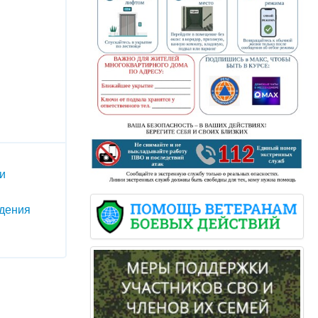
и
дения