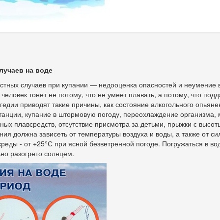
лучаев на воде
стных случаев при купании — недооценка опасностей и неумение 
 человек тонет не потому, что не умеет плавать, а потому, что под
агедии приводят такие причины, как состояние алкогольного опьяне
танции, купание в штормовую погоду, переохлаждение организма
ных плавсредств, отсутствие присмотра за детьми, прыжки с высот
ия должна зависеть от температуры воздуха и воды, а также от си
еды - от +25°С при ясной безветренной погоде. Погружаться в в
ьно разогрето солнцем.