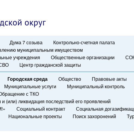
дской округ
Дума 7 созыва
Контрольно-счетная палата
авлению муниципальным имуществом
ьные учреждения
Общественные организации
СО
 СВО
Центр гражданской защиты
Городская среда
Общество
Правовые акты
Муниципальные услуги
Муниципальный контроль
Обращение с ТКО
и (или) ликвидация последствий его проявлений
М!»
Социальный контракт
Социальная догазификац
Национальные проекты
Поиск захоронений
Ту