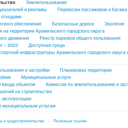
льство
Землепользование
казателей и рекламы
Перевозки пассажиров и багажа
 отходами
еского обеспечения
Безопасные дороги
Экология
 на территории Арамильского городского округа
ного движения
Реестр парковок общего пользования
г – 2023
Доступная среда
портной инфраструктуры Арамильского городского округа 
льзования и застройки
Планировка территории
облик
Муниципальные услуги
и ввода объектов
Комиссия по землепользованию и зас
шений на строительство
в эксплуатацию
о муниципальным услугам
а и градостроительство
→
Полезные ссылки