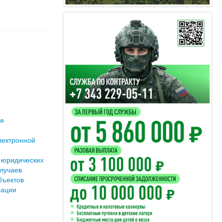
ия
лектронной
 юридических
лучаев
бъектов
рации