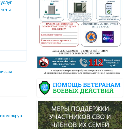
услуг
тчеты
миссии
ском округе