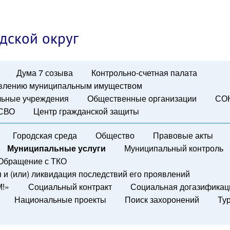
дской округ
Дума 7 созыва
Контрольно-счетная палата
авлению муниципальным имуществом
ьные учреждения
Общественные организации
СО
 СВО
Центр гражданской защиты
Городская среда
Общество
Правовые акты
Муниципальные услуги
Муниципальный контроль
Обращение с ТКО
и (или) ликвидация последствий его проявлений
М!»
Социальный контракт
Социальная догазификац
Национальные проекты
Поиск захоронений
Ту