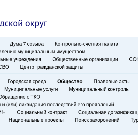
дской округ
Дума 7 созыва
Контрольно-счетная палата
авлению муниципальным имуществом
ьные учреждения
Общественные организации
СО
 СВО
Центр гражданской защиты
Городская среда
Общество
Правовые акты
Муниципальные услуги
Муниципальный контроль
Обращение с ТКО
и (или) ликвидация последствий его проявлений
М!»
Социальный контракт
Социальная догазификац
Национальные проекты
Поиск захоронений
Ту