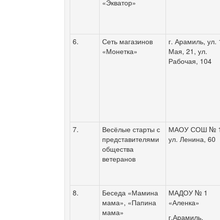
«Экватор»
6.
Сеть магазинов
г. Арамиль, ул. 
«Монетка»
Мая, 21, ул.
Рабочая, 104
7.
Весёлые старты с
МАОУ СОШ № 1
представителями
ул. Ленина, 60
общества
ветеранов
8.
Беседа «Мамина
МАДОУ № 1
мама», «Папина
«Аленка»
мама»
г.Арамиль,