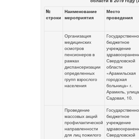
области в 2019 году (
№
Наименование
Место
строки
мероприятия
проведения
Организация
Государственн
медицинских
бюджетное
осмотров
учреждение
пенсионеров в
здравоохранен
рамках
Свердловской
диспансеризации
области
определенных
«Арамильская
групп взрослого
городская
населения
больница» г.
Арамиль, улиц
Садовая, 10.
Проведение
Государственн
массовых акций
бюджетное
профилактической
учреждение
направленности
здравоохранен
для лиц пожилого
Свердловской