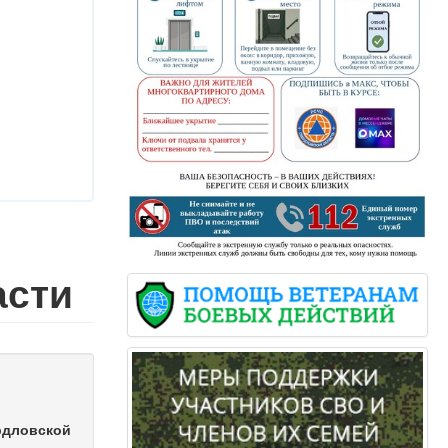
асти
рдловской