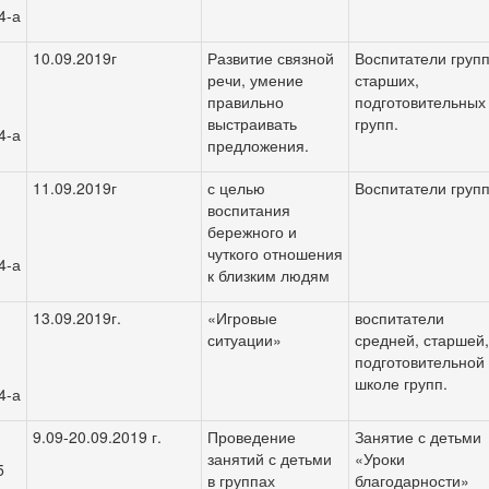
4-а
10.09.2019г
Развитие связной
Воспитатели груп
речи, умение
старших,
правильно
подготовительных
выстраивать
групп.
4-а
предложения.
11.09.2019г
с целью
Воспитатели групп
воспитания
бережного и
чуткого отношения
4-а
к близким людям
13.09.2019г.
«Игровые
воспитатели
ситуации»
средней, старшей
подготовительной 
школе групп.
4-а
9.09-20.09.2019 г.
Проведение
Занятие с детьми
занятий с детьми
«Уроки
5
в группах
благодарности»