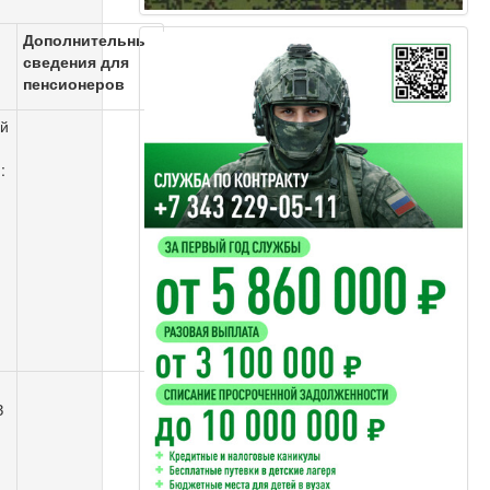
Дополнительные
сведения для
пенсионеров
ый
:
З