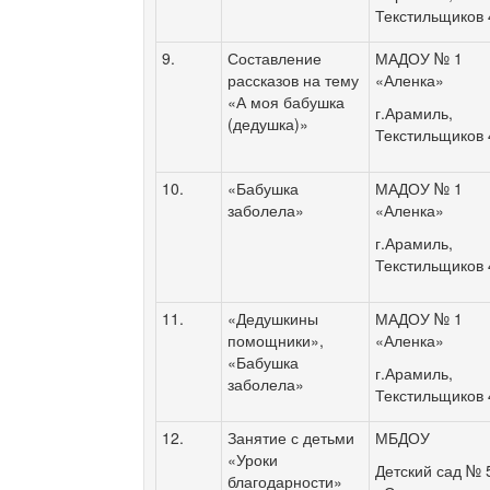
Текстильщиков
9.
Составление
МАДОУ № 1
рассказов на тему
«Аленка»
«А моя бабушка
г.Арамиль,
(дедушка)»
Текстильщиков
10.
«Бабушка
МАДОУ № 1
заболела»
«Аленка»
г.Арамиль,
Текстильщиков
11.
«Дедушкины
МАДОУ № 1
помощники»,
«Аленка»
«Бабушка
г.Арамиль,
заболела»
Текстильщиков
12.
Занятие с детьми
МБДОУ
«Уроки
Детский сад № 
благодарности»