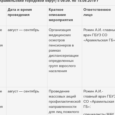
Арамильский городской округ) с 09.09. по 15.09.2019 г
Дата и время
Краткое
Ответственное
проведения
описание
лицо
мероприятия
ое
август — сентябрь
Организация
Рожин А.И.-главн
медицинских
врач ГБУЗ СО
осмотров
«Арамильская ГБ»
ия
пенсионеров в
рамках
диспансеризации
определенных
групп взрослого
населения
а
ое
август — сентябрь
Проведение
Рожин А.И.-
массовых акций
главный врач ГБУ
профилактической
СО «Арамильская
ия
направленности
ГБ»:
для лиц пожилого
специалисты МАУ