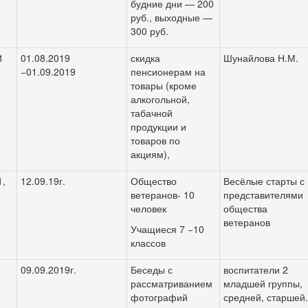
будние дни — 200
руб., выходные —
300 руб.
1
01.08.2019
скидка
Шунайлова Н.М.
−01.09.2019
пенсионерам на
товары (кроме
алкогольной,
табачной
продукции и
товаров по
акциям),
,
12.09.19г.
Общество
Весёлые старты с
ветеранов- 10
представителями
человек
общества
ветеранов
Учащиеся 7 −10
классов
09.09.2019г.
Беседы с
воспитатели 2
рассматриванием
младшей группы,
фотографий
средней, старшей