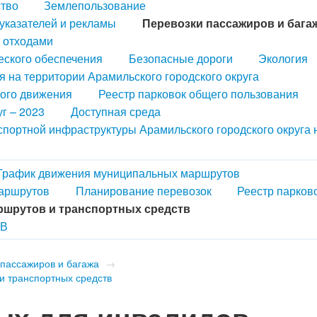
ство
Землепользование
казателей и рекламы
Перевозки пассажиров и бага
 отходами
еского обеспечения
Безопасные дороги
Экология
 на территории Арамильского городского округа
ного движения
Реестр парковок общего пользования
г – 2023
Доступная среда
портной инфраструктуры Арамильского городского округа 
График движения муниципальных маршрутов
аршрутов
Планирование перевозок
Реестр парков
ршрутов и транспортных средств
ОВ
 пассажиров и багажа
→
и транспортных средств