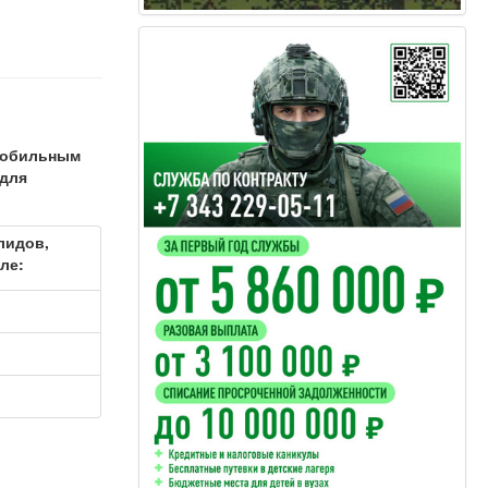
омобильным
 для
лидов,
ле: