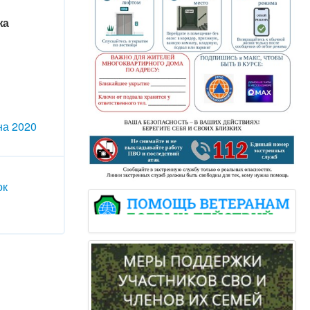
жа
на 2020
ок