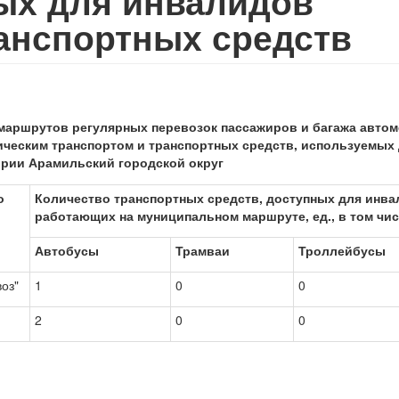
ых для инвалидов
анспортных средств
маршрутов регулярных перевозок пассажиров и багажа авт
ическим транспортом и транспортных средств
, используемых
тории
Арамильский городской округ
о
Количество транспортных средств, доступных для инва
работающих на муниципальном маршруте, ед., в том чис
Автобусы
Трамваи
Троллейбусы
оз"
1
0
0
2
0
0