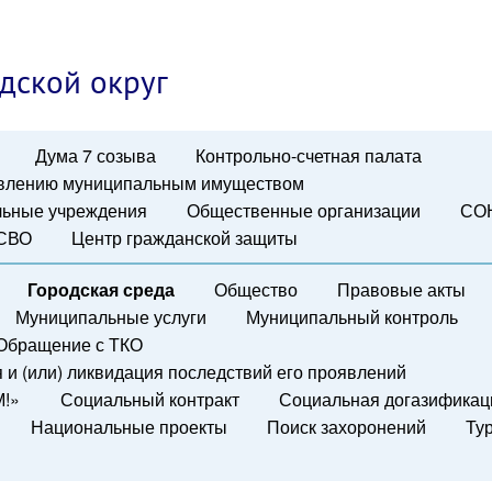
дской округ
Дума 7 созыва
Контрольно-счетная палата
авлению муниципальным имуществом
ьные учреждения
Общественные организации
СО
 СВО
Центр гражданской защиты
Городская среда
Общество
Правовые акты
Муниципальные услуги
Муниципальный контроль
Обращение с ТКО
и (или) ликвидация последствий его проявлений
М!»
Социальный контракт
Социальная догазификац
Национальные проекты
Поиск захоронений
Ту