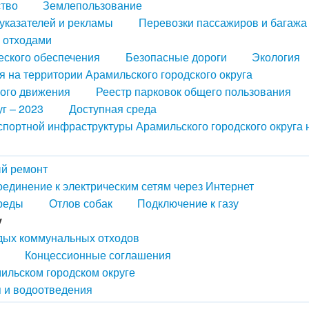
ство
Землепользование
казателей и рекламы
Перевозки пассажиров и багажа
 отходами
еского обеспечения
Безопасные дороги
Экология
 на территории Арамильского городского округа
ного движения
Реестр парковок общего пользования
г – 2023
Доступная среда
портной инфраструктуры Арамильского городского округа 
й ремонт
оединение к электрическим сетям через Интернет
реды
Отлов собак
Подключение к газу
у
рдых коммунальных отходов
Концессионные соглашения
ильском городском округе
 и водоотведения