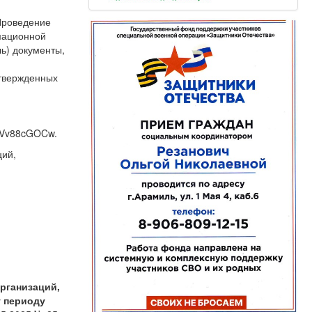
«Проведение
рмационной
ь) документы,
утвержденных
12Vv88cGOCw.
ций,
рганизаций,
у периоду