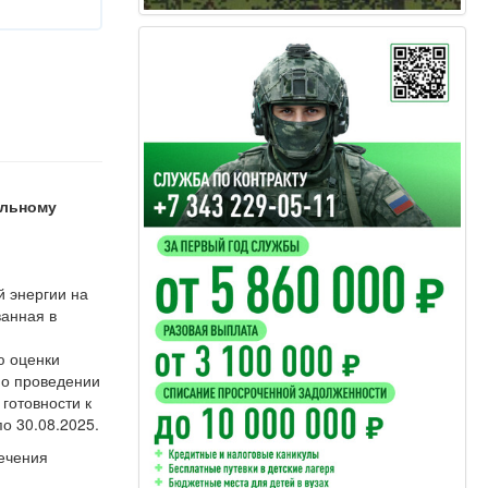
ельному
й энергии на
ванная в
ю оценки
 о проведении
 готовности к
о 30.08.2025.
печения