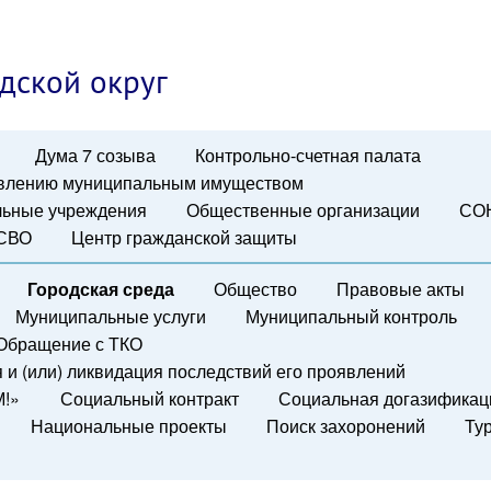
дской округ
Дума 7 созыва
Контрольно-счетная палата
авлению муниципальным имуществом
ьные учреждения
Общественные организации
СО
 СВО
Центр гражданской защиты
Городская среда
Общество
Правовые акты
Муниципальные услуги
Муниципальный контроль
Обращение с ТКО
и (или) ликвидация последствий его проявлений
М!»
Социальный контракт
Социальная догазификац
Национальные проекты
Поиск захоронений
Ту