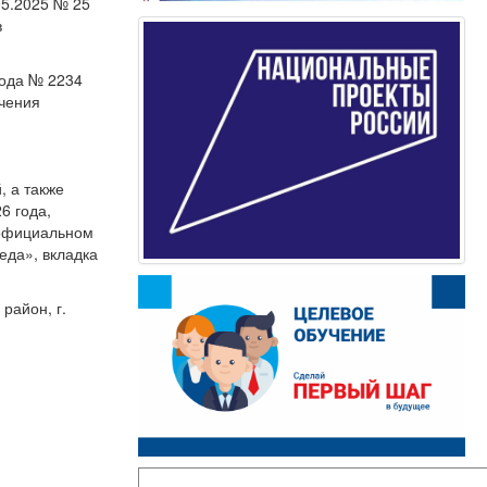
05.2025 № 25
в
года № 2234
ечения
, а также
6 года,
 официальном
реда», вкладка
район, г.