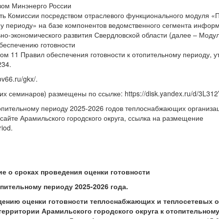
зом Минэнерго России
вить Комиссии посредством отраслевого функционального модуля 
му периоду» на базе компонентов ведомственного сегмента инфо
но-экономического развития Свердловской области (далее – Модул
беспечению готовности
том 11 Правил обеспечения готовности к отопительному периоду, 
234.
v66.ru/gkx/.
х семинаров) размещены по ссылке: https://disk.yandex.ru/d/3L3
топительному периоду 2025-2026 годов теплоснабжающих организа
сайте Арамильского городского округа, ссылка на размещение
riod.
е о сроках проведения оценки готовности
опительному периоду 2025-2026 года.
дению оценки готовности теплоснабжающих и теплосетевых о
 территории Арамильского городского округа к отопительном