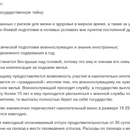
ы:
осударственную тайну;
анных с риском для жизни и здоровья в мирное время, а также за 
но-боевой подготовки в полевых условиях вне пунктов постоянной 
зической подготовки военнослужащих и знание иностранных;
денежного содержания в год.
станется без крыши над головой, потому что ему и членам его семь
на компенсация за поднаем жилья.
ащему предоставляется возможность участия в накопительно-ипот
ется от «гражданской» ипотеки тем, что военнослужащему не нуж
ное жильё. Военнослужащий проходит службу, а государство выпл
гу более 10 лет и ему приходится увольняться с военной службы п
ятиям, то выплаты полностью берет на себя государство.
ство ежемесячно перечисляет накопительный взнос в размере 19 25
ется ежегодно.
я ежегодный оплачиваемый отпуск продолжительностью от 30 суто
мени на проезд к месту проведения отпуска. Расходы по проезду к м