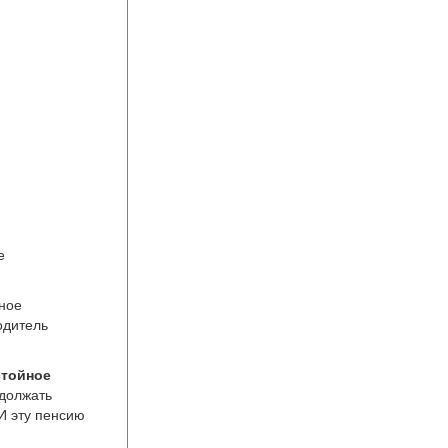
е
ное
одитель
стойное
одолжать
И эту пенсию