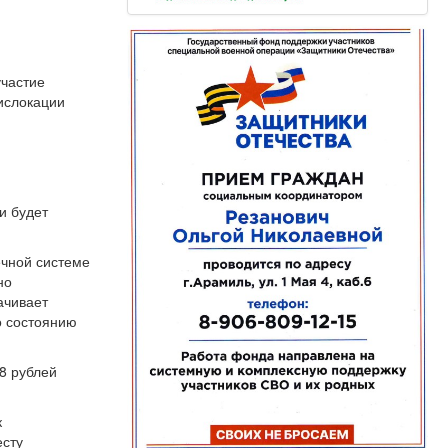
участие
дислокации
и будет
ечной системе
но
ачивает
о состоянию
8 рублей
к
есту