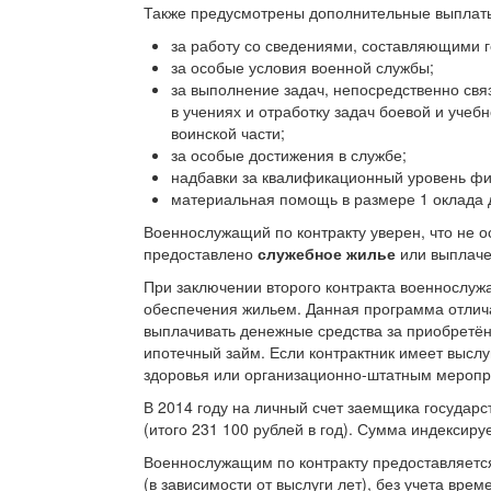
Также предусмотрены дополнительные выплат
за работу со сведениями, составляющими г
за особые условия военной службы;
за выполнение задач, непосредственно связ
в учениях и отработку задач боевой и учеб
воинской части;
за особые достижения в службе;
надбавки за квалификационный уровень фи
материальная помощь в размере 1 оклада 
Военнослужащий по контракту уверен, что не о
предоставлено
служебное жилье
или выплаче
При заключении второго контракта военнослуж
обеспечения жильем. Данная программа отлича
выплачивать денежные средства за приобретён
ипотечный займ. Если контрактник имеет выслу
здоровья или организационно-штатным меропри
В 2014 году на личный счет заемщика государ
(итого 231 100 рублей в год). Сумма индексиру
Военнослужащим по контракту предоставляетс
(в зависимости от выслуги лет), без учета вре