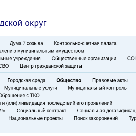
дской округ
Дума 7 созыва
Контрольно-счетная палата
авлению муниципальным имуществом
ьные учреждения
Общественные организации
СО
 СВО
Центр гражданской защиты
Городская среда
Общество
Правовые акты
Муниципальные услуги
Муниципальный контроль
Обращение с ТКО
и (или) ликвидация последствий его проявлений
М!»
Социальный контракт
Социальная догазификац
Национальные проекты
Поиск захоронений
Ту