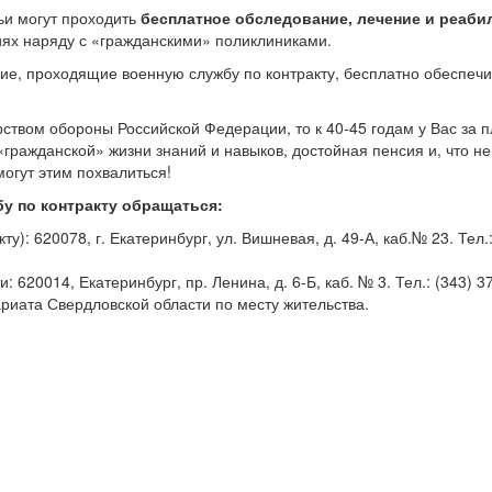
ьи могут проходить
бесплатное обследование, лечение и реаб
ях наряду с «гражданскими» поликлиниками.
е, проходящие военную службу по контракту, бесплатно обеспеч
рством обороны Российской Федерации, то к
40-45
годам у Вас за 
«гражданской» жизни знаний и навыков, достойная пенсия и, что н
огут этим похвалиться!
у по контракту обращаться:
ту): 620078, г. Екатеринбург, ул. Вишневая, д.
49-А,
каб.№ 23. Тел.
: 620014, Екатеринбург, пр. Ленина, д.
6-Б,
каб. № 3. Тел.:
(343) 3
риата Свердловской области по месту жительства.