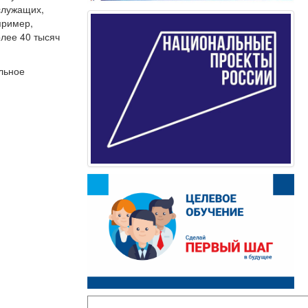
служащих,
пример,
олее 40 тысяч
льное