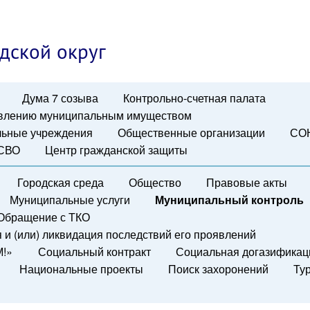
дской округ
Дума 7 созыва
Контрольно-счетная палата
авлению муниципальным имуществом
ьные учреждения
Общественные организации
СО
 СВО
Центр гражданской защиты
Городская среда
Общество
Правовые акты
Муниципальные услуги
Муниципальный контроль
Обращение с ТКО
и (или) ликвидация последствий его проявлений
М!»
Социальный контракт
Социальная догазификац
Национальные проекты
Поиск захоронений
Ту