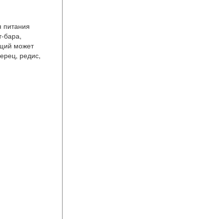
я питания
т-бара,
ащий может
ерец, редис,