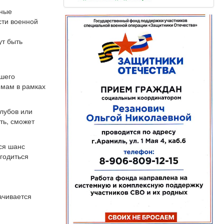
ьные
сти военной
ут быть
сшего
ммам в рамках
клубов или
ть, сможет
тся шанс
годиться
ачивается