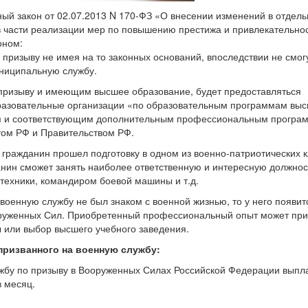
ный закон от 02.07.2013 N
170-ФЗ
«О внесении изменений в отдел
в части реализации мер по повышению престижа и привлекательно
оном:
призыву не имея на то законных оснований, впоследствии не смог
униципальную службу.
призыву и имеющим высшее образование, будет предоставляться
разовательные организации «по образовательным программам вы
ия и соответствующим дополнительным профессиональным програ
том РФ и Правительством РФ.
 гражданин прошел подготовку в одном из военно-патриотических 
нин сможет занять наиболее ответственную и интересную должнос
техники, командиром боевой машины и т.д.
военную службу не был знаком с военной жизнью, то у него появи
оруженных Сил. Приобретенный профессиональный опыт может при
ты или выбор высшего учебного заведения.
призванного на военную службу:
бу по призыву в Вооруженных Силах Российской Федерации выпл
в месяц.