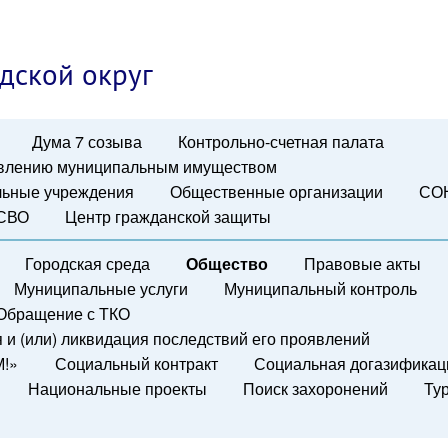
дской округ
Дума 7 созыва
Контрольно-счетная палата
авлению муниципальным имуществом
ьные учреждения
Общественные организации
СО
 СВО
Центр гражданской защиты
Городская среда
Общество
Правовые акты
Муниципальные услуги
Муниципальный контроль
Обращение с ТКО
и (или) ликвидация последствий его проявлений
М!»
Социальный контракт
Социальная догазификац
Национальные проекты
Поиск захоронений
Ту