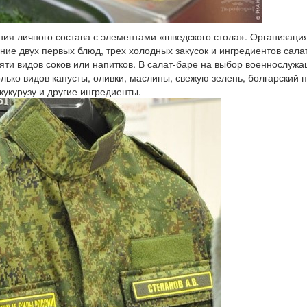
ания личного состава с элементами «шведского стола». Организаци
ие двух первых блюд, трех холодных закусок и ингредиентов сала
яти видов соков или напитков. В салат-баре на выбор военнослуж
ько видов капусты, оливки, маслины, свежую зелень, болгарский п
укурузу и другие ингредиенты.