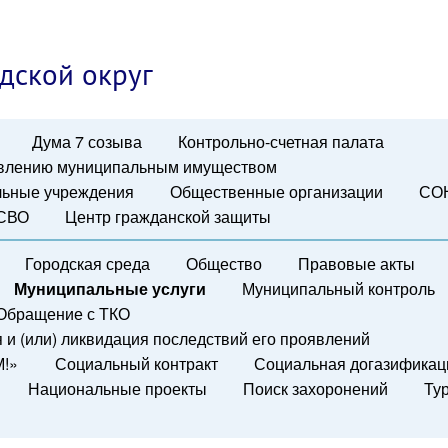
дской округ
Дума 7 созыва
Контрольно-счетная палата
авлению муниципальным имуществом
ьные учреждения
Общественные организации
СО
 СВО
Центр гражданской защиты
Городская среда
Общество
Правовые акты
Муниципальные услуги
Муниципальный контроль
Обращение с ТКО
и (или) ликвидация последствий его проявлений
М!»
Социальный контракт
Социальная догазификац
Национальные проекты
Поиск захоронений
Ту