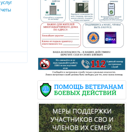
услуг
тчеты