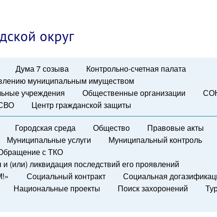
дской округ
Дума 7 созыва
Контрольно-счетная палата
авлению муниципальным имуществом
ьные учреждения
Общественные организации
СО
 СВО
Центр гражданской защиты
Городская среда
Общество
Правовые акты
Муниципальные услуги
Муниципальный контроль
Обращение с ТКО
и (или) ликвидация последствий его проявлений
М!»
Социальный контракт
Социальная догазификац
Национальные проекты
Поиск захоронений
Ту