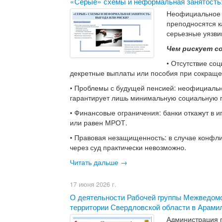
​«Серые» схемы и неформальная занятость:
Неофициальное т
преподносятся к
серьезные уязви
Чем рискует с
• Отсутствие со
декретные выплаты или пособия при сокраще
• Проблемы с будущей пенсией: неофициальн
гарантирует лишь минимальную социальную 
• Финансовые ограничения: банки откажут в и
или равен МРОТ.
• Правовая незащищенность: в случае конфли
через суд практически невозможно.
Читать дальше →
17 июня 2026 г.
О деятельности Рабочей группы Межведомс
территории Свердловской области в Арамил
Администрация г