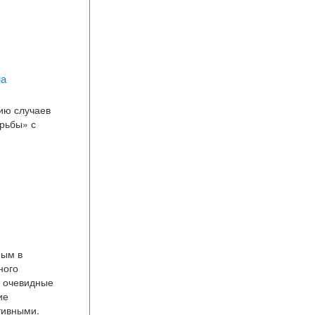
на
ию случаев
рьбы» с
ным в
ного
а очевидные
ие
тивными.