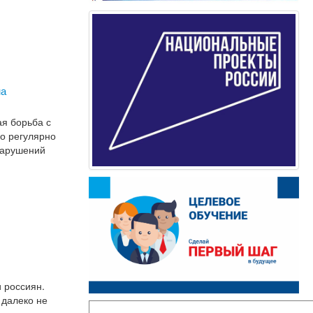
на
ая борьба с
о регулярно
нарушений
 россиян.
 далеко не