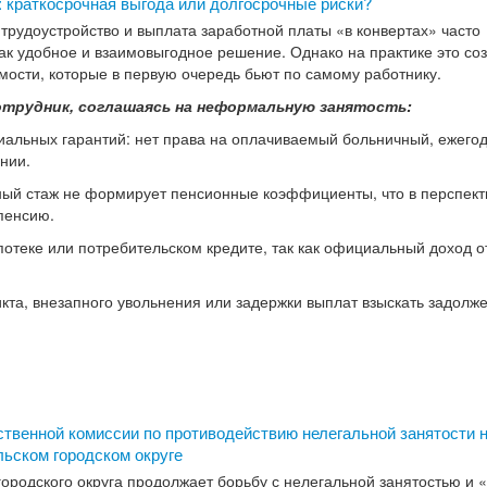
 краткосрочная выгода или долгосрочные риски?
рудоустройство и выплата заработной платы «в конвертах» часто
ак удобное и взаимовыгодное решение. Однако на практике это со
мости, которые в первую очередь бьют по самому работнику.
отрудник, соглашаясь на неформальную занятость:
циальных гарантий: нет права на оплачиваемый больничный, ежегод
нии.
ый стаж не формирует пенсионные коэффициенты, что в перспект
пенсию.
потеке или потребительском кредите, так как официальный доход о
кта, внезапного увольнения или задержки выплат взыскать задолж
твенной комиссии по противодействию нелегальной занятости 
ьском городском округе
ородского округа продолжает борьбу с нелегальной занятостью и