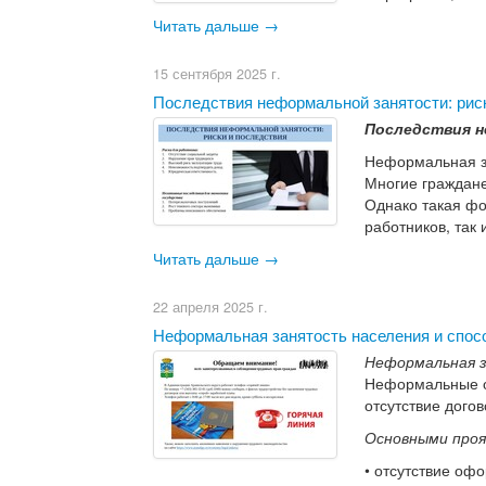
Читать дальше →
15 сентября 2025 г.
​Последствия неформальной занятости: рис
Последствия н
Неформальная з
Многие граждане
Однако такая фо
работников, так 
Читать дальше →
22 апреля 2025 г.
Неформальная занятость населения и спос
Неформальная 
Неформальные от
отсутствие дого
Основными про
• отсутствие оф