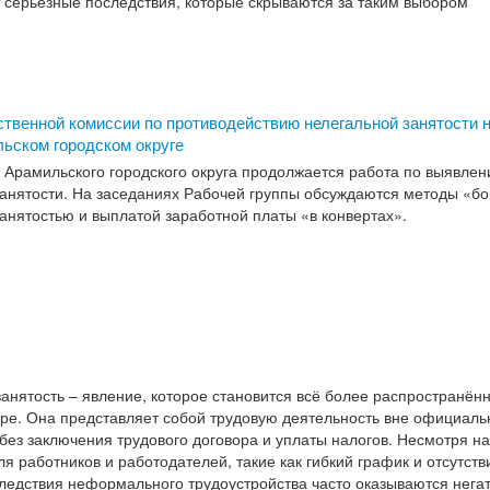
 серьёзные последствия, которые скрываются за таким выбором
твенной комиссии по противодействию нелегальной занятости 
ьском городском округе
Арамильского городского округа продолжается работа по выявлен
анятости. На заседаниях Рабочей группы обсуждаются методы «бо
нятостью и выплатой заработной платы «в конвертах».
нятость – явление, которое становится всё более распространён
е. Она представляет собой трудовую деятельность вне официаль
 без заключения трудового договора и уплаты налогов. Несмотря н
я работников и работодателей, такие как гибкий график и отсутств
ледствия неформального трудоустройства часто оказываются нега