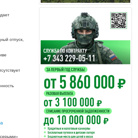
здает
ный отпуск,
иве
тсутствует
енность
на
 «серыми»