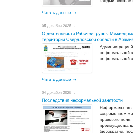
каждый осознаёт
Читать дальше →
05 декабря 2025 г.
​О деятельности Рабочей группы Межведомс
территории Свердловской области в Арамил
Администрацией 
неформальной з
неформальной за
Читать дальше →
04 декабря 2025 г.
Последствия неформальной занятости
Неформальная за
современном мир
правового поля,
преимущества дл
бюрократии, пос