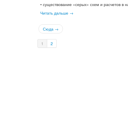
• существование «серых» схем и расчетов в 
Читать дальше →
Сюда →
1
2