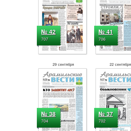
№ 42
№ 41
707
706
29 сентября
22 сентябр
№ 38
№ 37
704
702