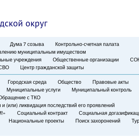
дской округ
Дума 7 созыва
Контрольно-счетная палата
авлению муниципальным имуществом
ьные учреждения
Общественные организации
СО
 СВО
Центр гражданской защиты
Городская среда
Общество
Правовые акты
Муниципальные услуги
Муниципальный контроль
Обращение с ТКО
и (или) ликвидация последствий его проявлений
М!»
Социальный контракт
Социальная догазификац
Национальные проекты
Поиск захоронений
Ту