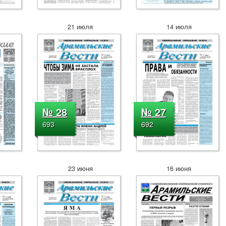
21 июля
14 июля
№ 28
№ 27
693
692
23 июня
16 июня