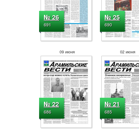
№ 26
№ 25
691
690
09 июня
02 июня
№ 22
№ 21
686
685