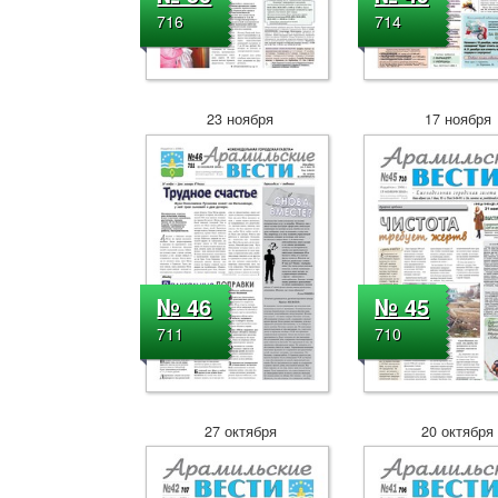
716
714
23 ноября
17 ноября
№ 46
№ 45
711
710
27 октября
20 октября