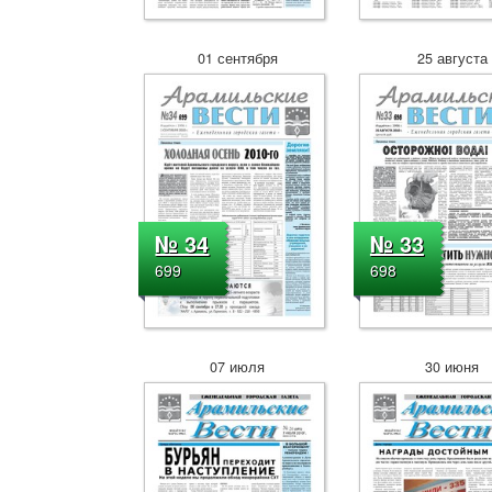
01 сентября
25 августа
№ 34
№ 33
699
698
07 июля
30 июня