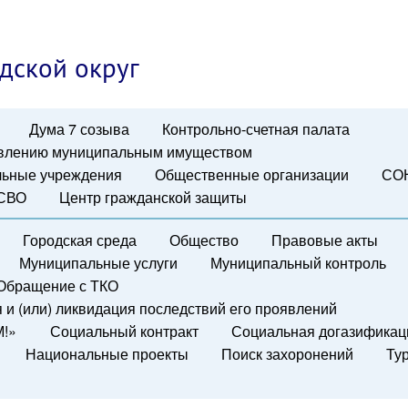
дской округ
Дума 7 созыва
Контрольно-счетная палата
авлению муниципальным имуществом
ьные учреждения
Общественные организации
СО
 СВО
Центр гражданской защиты
Городская среда
Общество
Правовые акты
Муниципальные услуги
Муниципальный контроль
Обращение с ТКО
и (или) ликвидация последствий его проявлений
М!»
Социальный контракт
Социальная догазификац
Национальные проекты
Поиск захоронений
Ту