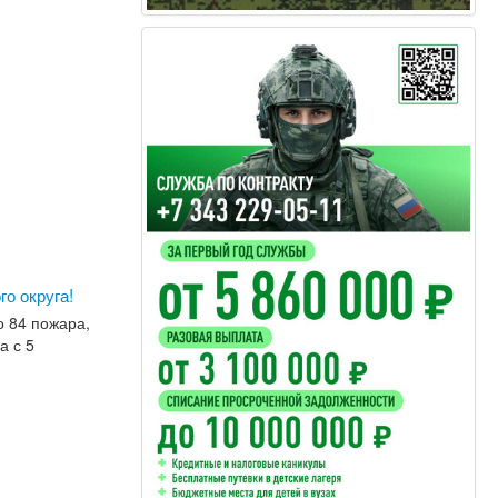
о округа!
о 84 пожара,
а с 5