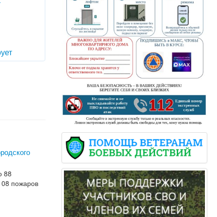
т
ует
ородского
о 88
 108 пожаров