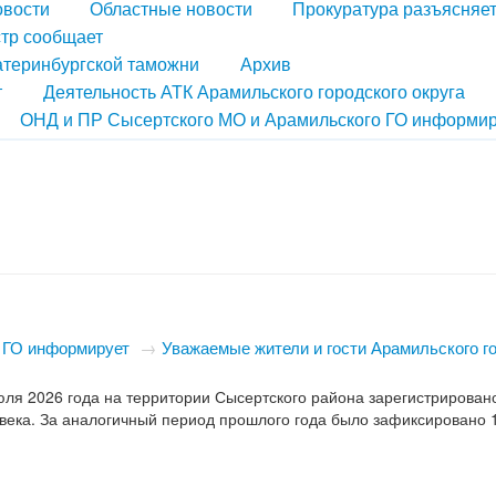
овости
Областные новости
Прокуратура разъясняе
тр сообщает
атеринбургской таможни
Архив
т
Деятельность АТК Арамильского городского округа
ОНД и ПР Сысертского МО и Арамильского ГО информир
 ГО информирует
→
​Уважаемые жители и гости Арамильского г
ля 2026 года на территории Сысертского района зарегистрирован
ловека. За аналогичный период прошлого года было зафиксировано