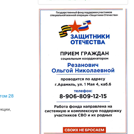
итом 28
екции,