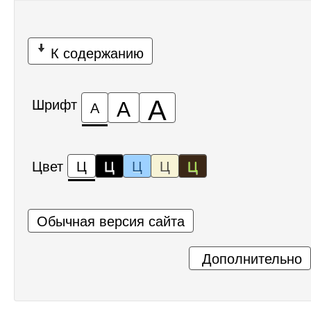
К содержанию
А
А
Шрифт
А
Цвет
Ц
Ц
Ц
Ц
Ц
Обычная версия сайта
Дополнительно