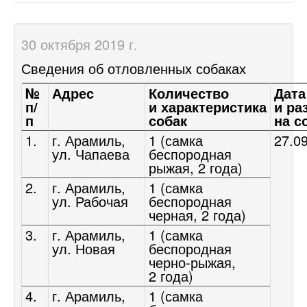
30 октября 2019 г.
Сведения об отловленных собаках
№
Адрес
Количество
Дата
п/
и характеристика
и ра
п
собак
на с
1.
г. Арамиль,
1 (самка
27.0
ул. Чапаева
беспородная
рыжая, 2 года)
2.
г. Арамиль,
1 (самка
ул. Рабочая
беспородная
черная, 2 года)
3.
г. Арамиль,
1 (самка
ул. Новая
беспородная
черно-рыжая,
2 года)
4.
г. Арамиль,
1 (самка