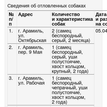
Сведения об отловленных собаках
№
Адрес
Количество
Дата
п/
и характеристика
и ра
п
собак
на с
1.
г. Арамиль,
2 (самец
05.0
ул.
беспородный,
Октябрьская
серый, 2 месяца)
2.
г. Арамиль,
1 (самец
пер. 9 Мая
беспородный,
серый, уши
полустоячие,
хвост кольцом,
крупный, 2 года)
3.
г. Арамиль,
1 (самец
ул. Рабочая
беспородный,
чепрачный, уши
полустоячие,
хвост кольцом,
2 года)