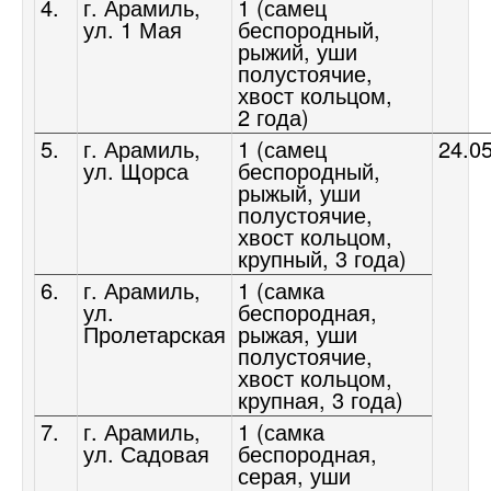
4.
г. Арамиль,
1 (самец
ул. 1 Мая
беспородный,
рыжий, уши
полустоячие,
хвост кольцом,
2 года)
5.
г. Арамиль,
1 (самец
24.0
ул. Щорса
беспородный,
рыжый, уши
полустоячие,
хвост кольцом,
крупный, 3 года)
6.
г. Арамиль,
1 (самка
ул.
беспородная,
Пролетарская
рыжая, уши
полустоячие,
хвост кольцом,
крупная, 3 года)
7.
г. Арамиль,
1 (самка
ул. Садовая
беспородная,
серая, уши