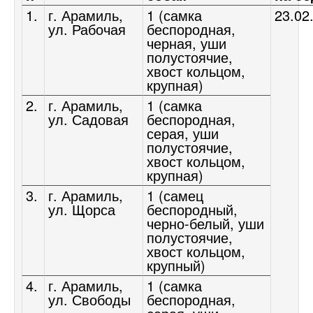
1.
г. Арамиль,
1 (самка
23.02
ул. Рабочая
беспородная,
черная, уши
полустоячие,
хвост кольцом,
крупная)
2.
г. Арамиль,
1 (самка
ул. Садовая
беспородная,
серая, уши
полустоячие,
хвост кольцом,
крупная)
3.
г. Арамиль,
1 (самец
ул. Щорса
беспородный,
черно-белый, уши
полустоячие,
хвост кольцом,
крупный)
4.
г. Арамиль,
1 (самка
ул. Свободы
беспородная,