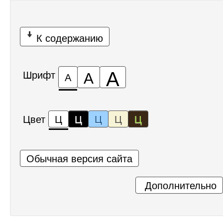
К содержанию
А
А
Шрифт
А
Цвет
Ц
Ц
Ц
Ц
Ц
Обычная версия сайта
Дополнительно