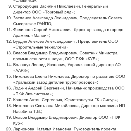
Стародубцев Василий Николаевич, Генеральный
директор ООО «Торговый ряд»;
Заспанов Александр Леонидович, Председатель Совета
Сысертское РАЙПО;
Филиппов Сергей Николаевич, Директор завода в городе
Арамиль «Мапеи»;
Бурдин Алексей Александрович , Представитель ООО
«Строительные технологии»;
Власов Владимир Владимирович, Советник Министра
промышленности и науки, ООО ПКФ «КУБ»;
Волощук Леонид Иванович, Управляющий директор АО
«ААРЗ»;
Николаева Елена Николаева, Директор по развитию ООО
«Уральский завод деталей трубопроводов»;
Лодкин Андрей Сергеевич, Начальник производства ООО
«ПКФ Эко-система»;
Кощеев Антон Сергеевич, Юристконсульт ГК «Силур»;
Николаева Светлана Михайловна, Директор магазина ИП
Насобина Т.В.;
Власов Владимир Владимирович, Директор ООО «ПКФ
Куб»;
Ларионова Наталья Ивановна, Руководитель проекта