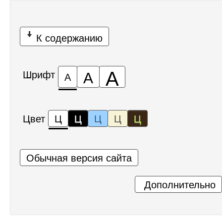
К содержанию
А
А
Шрифт
А
Цвет
Ц
Ц
Ц
Ц
Ц
Обычная версия сайта
Дополнительно