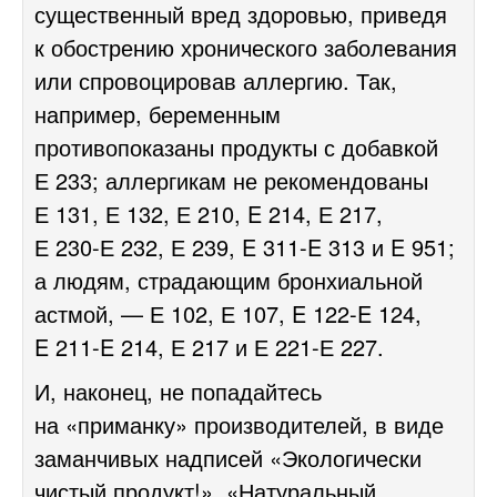
существенный вред здоровью, приведя
к обострению хронического заболевания
или спровоцировав аллергию. Так,
например, беременным
противопоказаны продукты с добавкой
Е 233; аллергикам не рекомендованы
Е 131, Е 132, Е 210, E 214, Е 217,
Е
230-Е
232, Е 239, E
311-E
313 и E 951;
а людям, страдающим бронхиальной
астмой, — Е 102, Е 107, E
122-E
124,
E
211-E
214, Е 217 и Е
221-Е
227.
И, наконец, не попадайтесь
на «приманку» производителей, в виде
заманчивых надписей «Экологически
чистый продукт!», «Натуральный