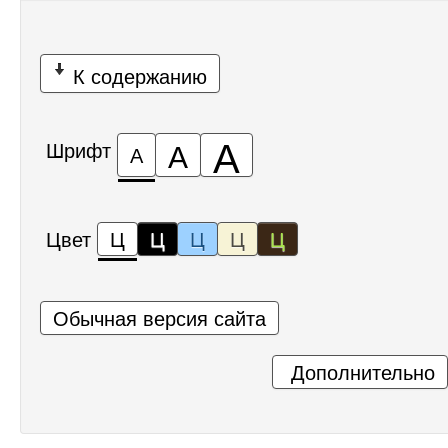
К содержанию
А
А
Шрифт
А
Цвет
Ц
Ц
Ц
Ц
Ц
Обычная версия сайта
Дополнительно