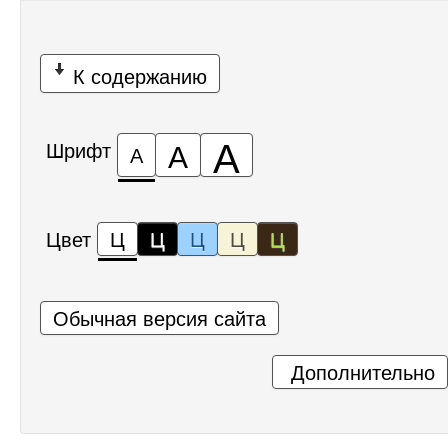
К содержанию
А
А
Шрифт
А
Цвет
Ц
Ц
Ц
Ц
Ц
Обычная версия сайта
Дополнительно