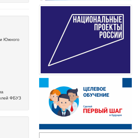
ии Южного
ла
телей ФБУЗ