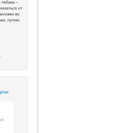
 табака –
казаться от
человек во
ка, путем:
.
ргии