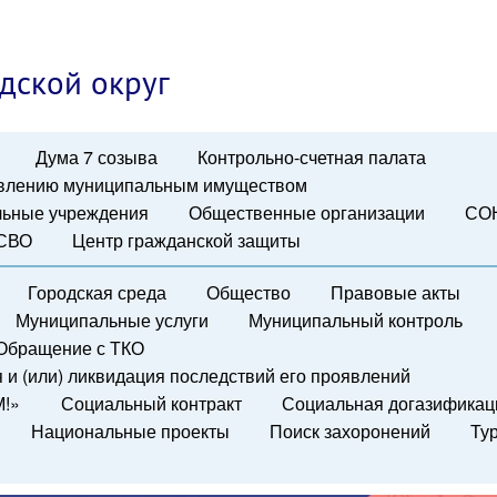
дской округ
Дума 7 созыва
Контрольно-счетная палата
авлению муниципальным имуществом
ьные учреждения
Общественные организации
СО
 СВО
Центр гражданской защиты
Городская среда
Общество
Правовые акты
Муниципальные услуги
Муниципальный контроль
Обращение с ТКО
и (или) ликвидация последствий его проявлений
М!»
Социальный контракт
Социальная догазификац
Национальные проекты
Поиск захоронений
Ту