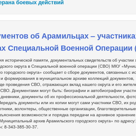
ерана боевых действий
ментов об Арамильцах – участника
ах Специальной Военной Операции 
я исторической памяти, документальных свидетельств об участии
одского округа в Специальной военной операции (СВО) МКУ «Мун
о городского округа» сообщает о сборе документов, связанных с и
 и формирования в муниципальном архиве коллекций документов,
де проведения СВО, отражающих вклад нашего округа и его жител
 СВО. Документами могут быть: биографии и автобиографии участ
, дневники, документы об их профессиональной деятельности, фот
 Передать документы или их копии могут сами участники СВО, их ро
тники, волонтеры, общественные организации, благотворительны
зъяснения возможности и порядка передачи на архивное хранение
униципальный архив Арамильского городского округа» по адресу: 
н: 8-343-385-30-37.