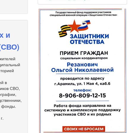
х и
(СВО)
 жителей
иципальный
сторией
ей в
ников СВО,
ографии,
дственники,
е фонды.
г.