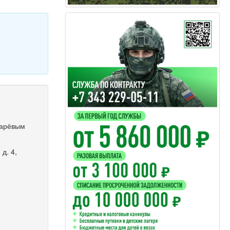
марёвым
д. 4,