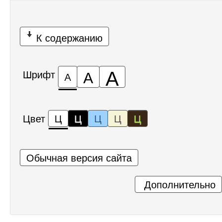
К содержанию
А
А
Шрифт
А
Цвет
Ц
Ц
Ц
Ц
Ц
Обычная версия сайта
Дополнительно