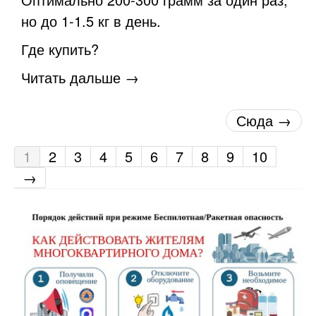
но до 1-1.5 кг в день.
Где купить?
Читать дальше →
Сюда →
1
2
3
4
5
6
7
8
9
10
→