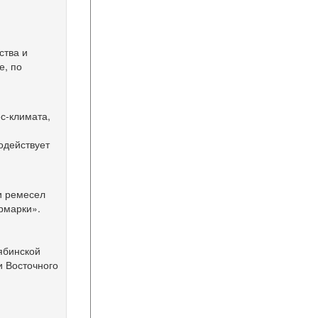
ства и
е, по
с-климата,
одействует
и ремесел
рмарки».
ябинской
и Восточного