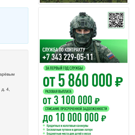
марёвым
д. 4,