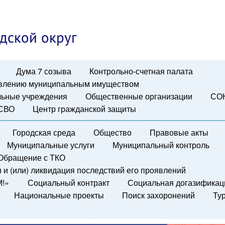
дской округ
Дума 7 созыва
Контрольно-счетная палата
авлению муниципальным имуществом
ьные учреждения
Общественные организации
СО
 СВО
Центр гражданской защиты
Городская среда
Общество
Правовые акты
Муниципальные услуги
Муниципальный контроль
Обращение с ТКО
и (или) ликвидация последствий его проявлений
М!»
Социальный контракт
Социальная догазификац
Национальные проекты
Поиск захоронений
Ту