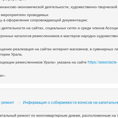
инансово-экономической деятельности, художественно-творческой
х мероприятиях проводимых
щь в оформлении сопровождающей документации;
деятельности на сайтах, социальных сетях и среди членов Ассоци
ктронных каталогов ремесленников и мастеров народно-художестве
ещение-реализация на сайтах интернет-магазинов, в сувенирных ла
тории Урала.
оциации ремесленников Урала» указана на сайте
https://associacia
а».
 ремонт
→
Информация о собираемости взносов на капитальн
питальный ремонт по многоквартирным домам, расположенным на 