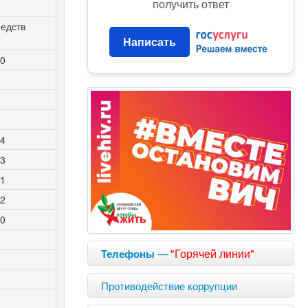
получить ответ
едств
Написать
60
64
43
61
92
60
—
"Горячей линии"
Телефоны
Противодействие коррупции