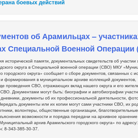
ерана боевых действий
ментов об Арамильцах – участника
ах Специальной Военной Операции 
я исторической памяти, документальных свидетельств об участии
одского округа в Специальной военной операции (СВО) МКУ «Мун
о городского округа» сообщает о сборе документов, связанных с и
 и формирования в муниципальном архиве коллекций документов,
де проведения СВО, отражающих вклад нашего округа и его жител
 СВО. Документами могут быть: биографии и автобиографии участ
, дневники, документы об их профессиональной деятельности, фот
 Передать документы или их копии могут сами участники СВО, их ро
тники, волонтеры, общественные организации, благотворительны
зъяснения возможности и порядка передачи на архивное хранение
униципальный архив Арамильского городского округа» по адресу: 
н: 8-343-385-30-37.