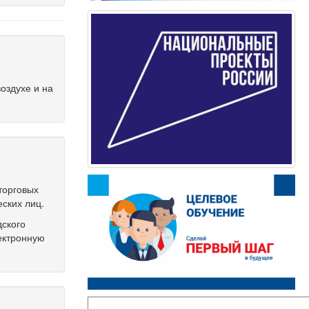
оздухе и на
торговых
ских лиц.
дского
лектронную