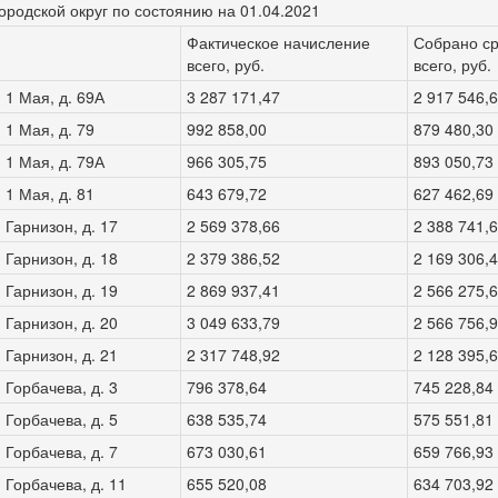
родской округ по состоянию на 01.04.2021
Фактическое начисление
Собрано ср
всего, руб.
всего, руб.
 1 Мая, д. 69А
3 287 171,47
2 917 546,
 1 Мая, д. 79
992 858,00
879 480,30
 1 Мая, д. 79А
966 305,75
893 050,73
 1 Мая, д. 81
643 679,72
627 462,69
 Гарнизон, д. 17
2 569 378,66
2 388 741,
 Гарнизон, д. 18
2 379 386,52
2 169 306,
 Гарнизон, д. 19
2 869 937,41
2 566 275,
 Гарнизон, д. 20
3 049 633,79
2 566 756,
 Гарнизон, д. 21
2 317 748,92
2 128 395,
 Горбачева, д. 3
796 378,64
745 228,84
 Горбачева, д. 5
638 535,74
575 551,81
 Горбачева, д. 7
673 030,61
659 766,93
 Горбачева, д. 11
655 520,08
634 703,92