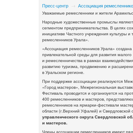
Пресс-центр
→
Ассоциация ремесленнико
Уважаемые ремесленники и жители Арамильск
Народные художественные промыслы являются
сегментом предпринимательства. В целях со
инициативе Частного учреждения культуры и 
ремесленников Урала».
«Ассоциация ремесленников Урала» создана 
привлекательной среды для развития малого 
и ремесленничества в рамках взаимодействия
развитию туризма, продвижению и расширен
в Уральском регионе.
При поддержке ассоциации реализуются Меж
«Город мастеров», Межрегиональная выставк
Фестиваль проводится и организуется на про
400 ремесленников и мастеров, представляю
ремесленников на ярмарки-фестивали масте
области (г.Верхний Уфалей) и Свердловской о
управленческого округа Свердловской об
и мастеров.
Члены ассоциации ремесленников имеют ря