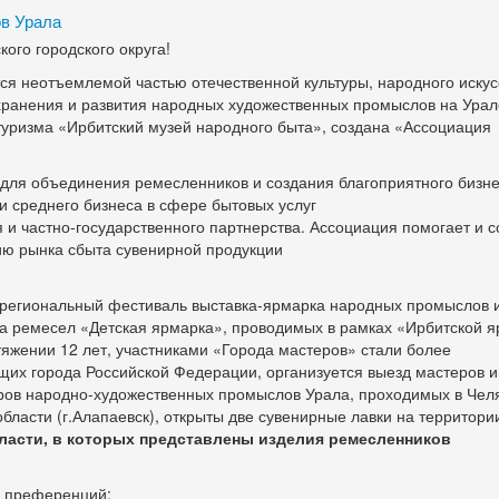
в Урала
ого городского округа!
 неотъемлемой частью отечественной культуры, народного искус
хранения и развития народных художественных промыслов на Урал
туризма «Ирбитский музей народного быта», создана «Ассоциация
для объединения ремесленников и создания благоприятного бизне
и среднего бизнеса в сфере бытовых услуг
 и частно-государственного партнерства. Ассоциация помогает и с
ию рынка сбыта сувенирной продукции
региональный фестиваль выставка-ярмарка народных промыслов 
а ремесел «Детская ярмарка», проводимых в рамках «Ирбитской я
тяжении 12 лет, участниками «Города мастеров» стали более
щих города Российской Федерации, организуется выезд мастеров и
ров народно-художественных промыслов Урала, проходимых в Чел
бласти (г.Алапаевск), открыты две сувенирные лавки на территори
ласти, в которых представлены изделия ремесленников
д преференций: