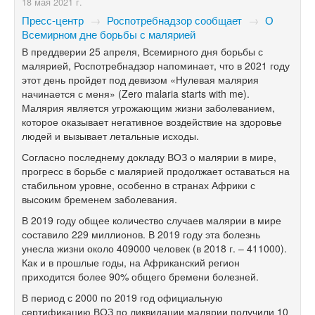
18 мая 2021 г.
Пресс-центр
→
Роспотребнадзор сообщает
→
О
Всемирном дне борьбы с малярией
В преддверии 25 апреля, Всемирного дня борьбы с
малярией, Роспотребнадзор напоминает, что в 2021 году
этот день пройдет под девизом «Нулевая малярия
начинается с меня» (Zero malaria starts with me).
Малярия является угрожающим жизни заболеванием,
которое оказывает негативное воздействие на здоровье
людей и вызывает летальные исходы.
Согласно последнему докладу ВОЗ о малярии в мире,
прогресс в борьбе с малярией продолжает оставаться на
стабильном уровне, особенно в странах Африки с
высоким бременем заболевания.
В 2019 году общее количество случаев малярии в мире
составило 229 миллионов. В 2019 году эта болезнь
унесла жизни около 409000 человек (в 2018 г. – 411000).
Как и в прошлые годы, на Африканский регион
приходится более 90% общего бремени болезней.
В период с 2000 по 2019 год официальную
сертификацию ВОЗ по ликвидации малярии получили 10