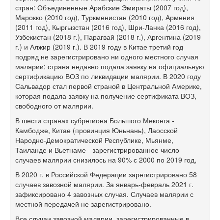
стран: Объединенные Арабские Эмираты (2007 год),
Марокко (2010 год), Туркменистан (2010 год), Армения
(2011 год), Кыргызстан (2016 год), Шри-Ланка (2016 год),
Узбекистан (2018 г.), Парагвай (2018 г.), Аргентина (2019
г.) и Алжир (2019 г.). В 2019 году в Китае третий год
подряд не зарегистрировано ни одного местного случая
малярии; страна недавно подала заявку на официальную
сертификацию ВОЗ по ликвидации малярии. В 2020 году
Сальвадор стал первой страной в Центральной Америке,
которая подала заявку на получение сертификата ВОЗ,
свободного от малярии.
В шести странах субрегиона Большого Меконга -
Камбодже, Китае (провинция Юньнань), Лаосской
Народно-Демократической Республике, Мьянме,
Таиланде и Вьетнаме - зарегистрированное число
случаев малярии снизилось на 90% с 2000 по 2019 год,
В 2020 г. в Российской Федерации зарегистрировано 58
случаев завозной малярии. За январь-февраль 2021 г.
зафиксировано 4 завозных случая. Случаев малярии с
местной передачей не зарегистрировано.
Все случаи завозной малярии, зарегистрированные в