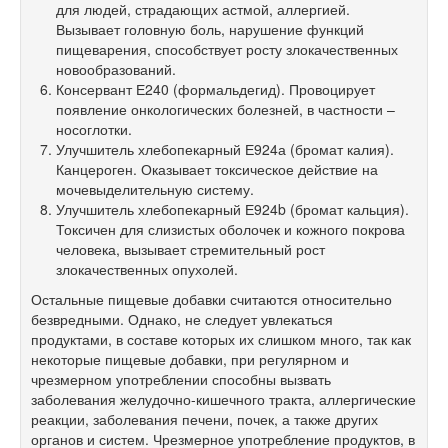
для людей, страдающих астмой, аллергией.
Вызывает головную боль, нарушение функций
пищеварения, способствует росту злокачественных
новообразований.
Консервант Е240 (формальдегид). Провоцирует
появление онкологических болезней, в частности –
носоглотки.
Улучшитель хлебопекарный Е924а (бромат калия).
Канцероген. Оказывает токсическое действие на
мочевыделительную систему.
Улучшитель хлебопекарный Е924b (бромат кальция).
Токсичен для слизистых оболочек и кожного покрова
человека, вызывает стремительный рост
злокачественных опухолей.
Остальные пищевые добавки считаются относительно
безвредными. Однако, не следует увлекаться
продуктами, в составе которых их слишком много, так как
некоторые пищевые добавки, при регулярном и
чрезмерном употреблении способны вызвать
заболевания желудочно-кишечного тракта, аллергические
реакции, заболевания печени, почек, а также других
органов и систем. Чрезмерное употребление продуктов, в