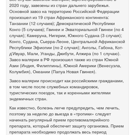
2020 году, завезены из стран дальнего зарубежья.
Основной завоз на территорию Российской Федерации
произошел из 19 стран Африканского континента:
Танзании (12 случаев); Демократической Республики
Конго (5 случаев); Гвинеи и Экваториальной Гвинеи (по 4
случая); Камеруна, Нигерии, Южного Судана (3 случая);
Конго, Судана, Сьерра-Леоне, Центральной Африканской
Республики Эфиопии (по 2 случая); Анголы, Габона, Кот-
д'Ивуар, Мали, Уганды, Джибути, Алжира (по 1 случаю).
Завоз малярии в РФ произошел также из стран Южной
Азии (Индия, Филиппины), Южной Америки (Венесуэла,
Колумбия), Океании (Папуа Новая Гвинея).
Завоз малярии происходит как российскими гражданами,
в том числе после служебных командировок,
туристических поездок, так и коренными жителями
эндемичных стран.
Как известно, болезнь легче предупредить, чем лечить,
поэтому за неделю до выезда в «тропики» следует
начинать регулярный прием противомалярийного
препарата, который обеспечит защиту организма. Прием
препарата необходимо продолжать весь период