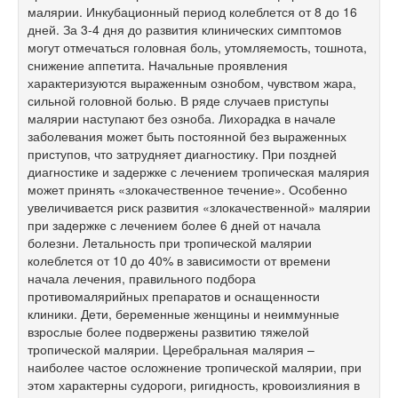
малярии. Инкубационный период колеблется от 8 до 16
дней. За 3-4 дня до развития клинических симптомов
могут отмечаться головная боль, утомляемость, тошнота,
снижение аппетита. Начальные проявления
характеризуются выраженным ознобом, чувством жара,
сильной головной болью. В ряде случаев приступы
малярии наступают без озноба. Лихорадка в начале
заболевания может быть постоянной без выраженных
приступов, что затрудняет диагностику. При поздней
диагностике и задержке с лечением тропическая малярия
может принять «злокачественное течение». Особенно
увеличивается риск развития «злокачественной» малярии
при задержке с лечением более 6 дней от начала
болезни. Летальность при тропической малярии
колеблется от 10 до 40% в зависимости от времени
начала лечения, правильного подбора
противомалярийных препаратов и оснащенности
клиники. Дети, беременные женщины и неиммунные
взрослые более подвержены развитию тяжелой
тропической малярии. Церебральная малярия –
наиболее частое осложнение тропической малярии, при
этом характерны судороги, ригидность, кровоизлияния в