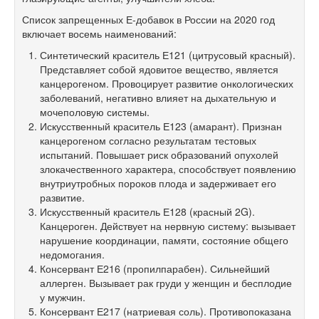
Список запрещенных Е-добавок в России на 2020 год
включает восемь наименований:
Синтетический краситель Е121 (цитрусовый красный).
Представляет собой ядовитое вещество, является
канцерогеном. Провоцирует развитие онкологических
заболеваний, негативно влияет на дыхательную и
мочеполовую системы.
Искусственный краситель Е123 (амарант). Признан
канцерогеном согласно результатам тестовых
испытаний. Повышает риск образований опухолей
злокачественного характера, способствует появлению
внутриутробных пороков плода и задерживает его
развитие.
Искусственный краситель Е128 (красный 2G).
Канцероген. Действует на нервную систему: вызывает
нарушение координации, памяти, состояние общего
недомогания.
Консервант Е216 (пропилпарабен). Сильнейший
аллерген. Вызывает рак груди у женщин и бесплодие
у мужчин.
Консервант Е217 (натриевая соль). Противопоказана