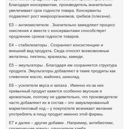
Благодаря консервантам, производитель значительно
увеличивает срок годности товара. Консерванты
подавляют рост микроорганизмов, грибков (плесени).
Е3 – антиокислители . Значительно замедляют процесс
окисления и вместе с консервантами способствует
продлению сроков годности товаров.
Е4 – стабилизаторы . Сохраняют консистенцию и
внешний вид продукта. Сюда относят всевозможные
желатины, пектины, крахмалы, камеди.
Е5 – эмульгаторы . Благодаря им сохраняется структура
продукта. Эмульгаторы добавляют в такие продукты как
сливочное масло, майонез, шоколад.
Е6 – усилители вкуса и запаха . Именно из-за них
привычный продукт кажется особенно вкусным и
ароматным, поэтому не удивительно, что производители
часто добавляют их в состав – это завуалированный
маркетинговый ход – у покупателя возникает желание
употреблять в пищу продукт именно этой фирмы.
Е7 и далее – другие добавки . Например, антибиотики,
глазирующие агенты, улучшители хлеба.