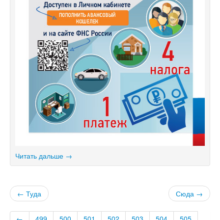
Читать дальше →
← Туда
Сюда →
←
499
500
501
502
503
504
505