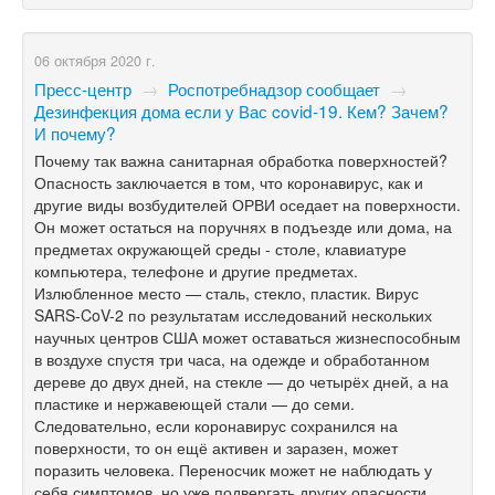
06 октября 2020 г.
Пресс-центр
→
Роспотребнадзор сообщает
→
Дезинфекция дома если у Вас covid-19. Кем? Зачем?
И почему?
Почему так важна санитарная обработка поверхностей?
Опасность заключается в том, что коронавирус, как и
другие виды возбудителей ОРВИ оседает на поверхности.
Он может остаться на поручнях в подъезде или дома, на
предметах окружающей среды - столе, клавиатуре
компьютера, телефоне и другие предметах.
Излюбленное место — сталь, стекло, пластик. Вирус
SARS-CoV-2 по результатам исследований нескольких
научных центров США может оставаться жизнеспособным
в воздухе спустя три часа, на одежде и обработанном
дереве до двух дней, на стекле — до четырёх дней, а на
пластике и нержавеющей стали — до семи.
Следовательно, если коронавирус сохранился на
поверхности, то он ещё активен и заразен, может
поразить человека. Переносчик может не наблюдать у
себя симптомов, но уже подвергать других опасности.