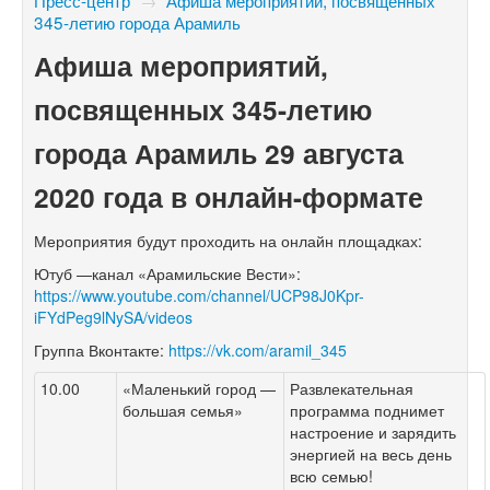
Пресс-центр
→
Афиша мероприятий, посвященных
345-летию города Арамиль
Афиша мероприятий,
посвященных
345-летию
города Арамиль
29 августа
2020 года в онлайн-формате
Мероприятия будут проходить на онлайн площадках:
Ютуб —канал «Арамильские Вести»:
https://www.youtube.com/channel/UCP98J0Kpr-
iFYdPeg9lNySA/videos
Группа Вконтакте:
https://vk.com/aramil_345
10.00
«Маленький город —
Развлекательная
большая семья»
программа поднимет
настроение и зарядить
энергией на весь день
всю семью!