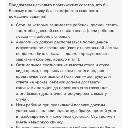
Предлагаем несколько практических советов, что бы
Вашему школьнику было комфортно выполнять
домашние задания:
Стол, за которым занимается ребенок, должен стоять
так, чтобы дневной свет падал слева (если ребенок
левша — наоборот, справа).
Аналогично должно располагаться полноценное
искусственное освещение (свет от настольной лампы
не должен бить в глаза — должен присутствовать
защитный козырек, абажур и т.п.).
Оптимальное соотношение высоты стола и стула:
сидя прямо, опершись локтем о стол и подняв
предплечье вертикально (как поднимают руку для
ответа на уроке), ребенок должен доставать
кончиками пальцев до наружного угла глаза (для
этого бывает достаточно отрегулировать высоту
стула).
Ноги ребенка при правильной посадке должны
упираться в пол или подставку, образуя прямой угол
в тазобедренном и коленном суставах. Стул должен
иметь невысокую спинку.
Контролировать соответствие мебели росту ребенка