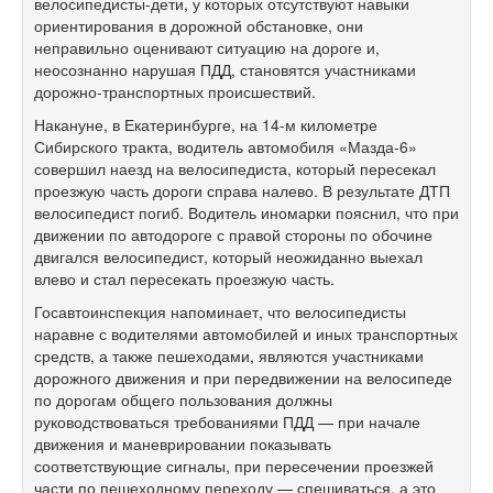
велосипедисты-дети, у которых отсутствуют навыки
ориентирования в дорожной обстановке, они
неправильно оценивают ситуацию на дороге и,
неосознанно нарушая ПДД, становятся участниками
дорожно-транспортных происшествий.
Накануне, в Екатеринбурге, на
14-м
километре
Сибирского тракта, водитель автомобиля «Мазда-6»
совершил наезд на велосипедиста, который пересекал
проезжую часть дороги справа налево. В результате ДТП
велосипедист погиб. Водитель иномарки пояснил, что при
движении по автодороге с правой стороны по обочине
двигался велосипедист, который неожиданно выехал
влево и стал пересекать проезжую часть.
Госавтоинспекция напоминает, что велосипедисты
наравне с водителями автомобилей и иных транспортных
средств, а также пешеходами, являются участниками
дорожного движения и при передвижении на велосипеде
по дорогам общего пользования должны
руководствоваться требованиями ПДД — при начале
движения и маневрировании показывать
соответствующие сигналы, при пересечении проезжей
части по пешеходному переходу — спешиваться, а это