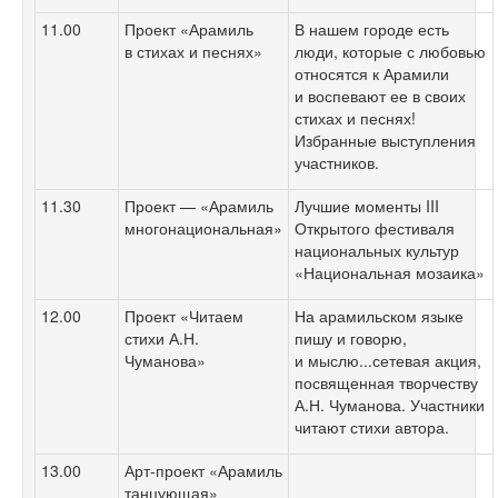
11.00
Проект «Арамиль
В нашем городе есть
в стихах и песнях»
люди, которые с любовью
относятся к Арамили
и воспевают ее в своих
стихах и песнях!
Избранные выступления
участников.
11.30
Проект — «Арамиль
Лучшие моменты III
многонациональная»
Открытого фестиваля
национальных культур
«Национальная мозаика»
12.00
Проект «Читаем
На арамильском языке
стихи А.Н.
пишу и говорю,
Чуманова»
и мыслю...сетевая акция,
посвященная творчеству
А.Н. Чуманова. Участники
читают стихи автора.
13.00
Арт-проект «Арамиль
танцующая»