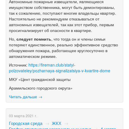
Автономные пожарные извещатели, являющиеся
имуществом собственника, могут быть демонтированы,
так к сожалению, поступают многие владельцы квартир.
Настоятельно не рекомендуем отказываться от
автономных извещателей, так как этот прибор, первым
просигнализирует об опасности в квартире.
Но,
следует помнить
, что тогда он и члены семьи
потеряют единственное, реально эффективное средство
обнаружения пожара, работающее круглосуточно в
автоматическом режиме.
Источник:
https://fireman.club/statyi-
polzovateley/pozharnaya-signalizatsiya-v-kvartire-dome
МКУ «Цент гражданской защиты
Арамильского городского округа»
Читать дальше →
03 марта 2021 г.
Городская среда
→
ЖКХ
→
График отключения коммунальных услуг
→
4 марта