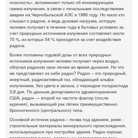
опасность», вспоминают только об ионизирующем
гамма-излучении, в связи с печальными последствиями
аварии на Чернобыльской АЭС в 1986 году. Но мало кто
слышал о радоне, а ведь дозовая нагрузка, которую
человек получает в течение года в бытовых условиях за
счет природных источников излучения составляет около
70 %, из которых 54 % приходится за счет воздействия
радона.
Более половины годовой дозы от всех природных
источников излучения человек получает через воздух,
облучая радоном свои легкие во время дыхания. Но что
же представляет из себя радон? Радон – это природный,
инертный, радиоактивный газ, обладающий альфа-
излучением, без цвета и запаха, с периодом полураспада
3,8 дня. По данным департамента здравоохранения
США, радон — второй по частоте фактор (после
курения), вызывающий рак лёгких преимущественно
бронхогенного (центрального) типа.
Основной источник радона – почва под зданием, реже -
строительные материалы минерального происхождения,
использующиеся при постройке здания. Радон хорошо
растворяется в воде, поэтому он содержится во всех