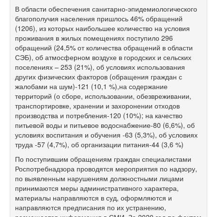
В области обеспечения санитарно-эпидемиологического
благополучия населения пришлось 46% обращений
(1206), из которых наибольшее количество на условия
проживания в жилых помещениях поступило 296
обращений (24,5% от количества обращений в области
СЭБ), об атмосферном воздухе в городских и сельских
поселениях – 253 (21%), об условиях использования
других физических факторов (обращения граждан с
жалобами на шум)-121 (10,1 %),на содержание
территорий (о сборе, использовании, обезвреживании,
транспортировке, хранении и захоронении отходов
производства и потребления-120 (10%); на качество
питьевой воды и питьевое водоснабжение-80 (6,6%), об
условиях воспитания и обучения -63 (5,3%), об условиях
труда -57 (4,7%), об организации питания-44 (3,6 %)
По поступившим обращениям граждан специалистами
Роспотребнадзора проводятся мероприятия по надзору,
по выявленным нарушениям должностными лицами
принимаются меры административного характера,
материалы направляются в суд, оформляются и
направляются предписания по их устранению,
размещается информация в СМИ. За 2020 год по фактам