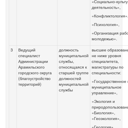
«Социально-культ
деятельность»,
«Конфликтология»
«Психология»,
«Организация раб
молодежью».
3
Ведущий
должность
высшее образован
специалист
муниципальной
не ниже уровня
Администрации
службы,
специалитета,
Арамильского
относящаяся к
магистратуры по
городского округа
старшей группе
специальности:
(благоустройство
должностей
«Государственное 
территорий)
муниципальной
муниципальное
службы
управление»,
«Экология и
природопользован
«Биология»,
«Геоэкология»,
«Геология»,