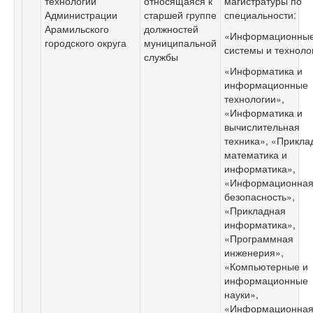
технологий
относящаяся к
магистратуры по
Администрации
старшей группе
специальности:
Арамильского
должностей
«Информационны
городского округа
муниципальной
системы и техноло
службы
«Информатика и
информационные
технологии»,
«Информатика и
вычислительная
техника», «Прикла
математика и
информатика»,
«Информационна
безопасность»,
«Прикладная
информатика»,
«Программная
инженерия»,
«Компьютерные и
информационные
науки»,
«Информационна