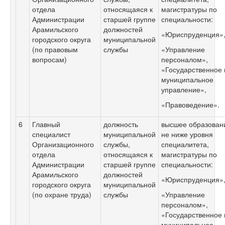
отдела
относящаяся к
магистратуры по
Администрации
старшей группе
специальности:
Арамильского
должностей
«Юриспруденция»
городского округа
муниципальной
(по правовым
службы
«Управление
вопросам)
персоналом»,
«Государственное 
муниципальное
управление»,
«Правоведение».
6
Главный
должность
высшее образован
специалист
муниципальной
не ниже уровня
Организационного
службы,
специалитета,
отдела
относящаяся к
магистратуры по
Администрации
старшей группе
специальности:
Арамильского
должностей
«Юриспруденция»
городского округа
муниципальной
(по охране труда)
службы
«Управление
персоналом»,
«Государственное 
муниципальное