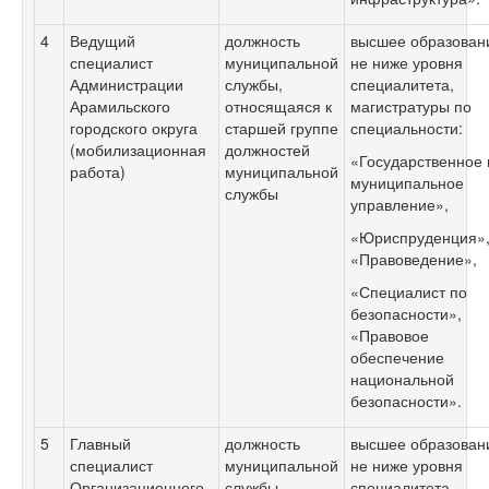
4
Ведущий
должность
высшее образован
специалист
муниципальной
не ниже уровня
Администрации
службы,
специалитета,
Арамильского
относящаяся к
магистратуры по
городского округа
старшей группе
специальности:
(мобилизационная
должностей
«Государственное 
работа)
муниципальной
муниципальное
службы
управление»,
«Юриспруденция»
«Правоведение»,
«Специалист по
безопасности»,
«Правовое
обеспечение
национальной
безопасности».
5
Главный
должность
высшее образован
специалист
муниципальной
не ниже уровня
Организационного
службы,
специалитета,