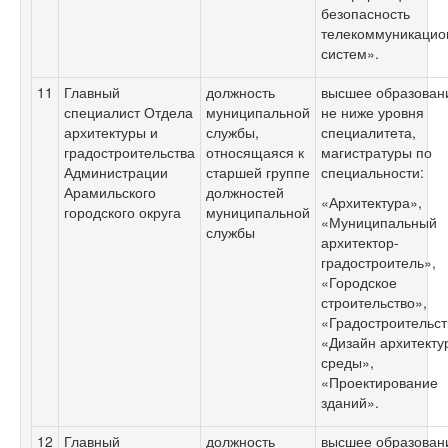
безопасность
телекоммуникацио
систем».
11
Главный
должность
высшее образован
специалист Отдела
муниципальной
не ниже уровня
архитектуры и
службы,
специалитета,
градостроительства
относящаяся к
магистратуры по
Администрации
старшей группе
специальности:
Арамильского
должностей
«Архитектура»,
городского округа
муниципальной
«Муниципальный
службы
архитектор-
градостроитель»,
«Городское
строительство»,
«Градостроительст
«Дизайн архитекту
среды»,
«Проектирование
зданий».
12
Главный
должность
высшее образован