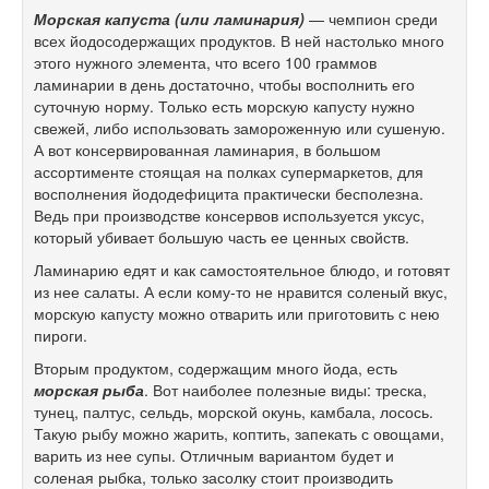
Морская капуста (или ламинария)
— чемпион среди
всех йодосодержащих продуктов. В ней настолько много
этого нужного элемента, что всего 100 граммов
ламинарии в день достаточно, чтобы восполнить его
суточную норму. Только есть морскую капусту нужно
свежей, либо использовать замороженную или сушеную.
А вот консервированная ламинария, в большом
ассортименте стоящая на полках супермаркетов, для
восполнения йододефицита практически бесполезна.
Ведь при производстве консервов используется уксус,
который убивает большую часть ее ценных свойств.
Ламинарию едят и как самостоятельное блюдо, и готовят
из нее салаты. А если кому-то не нравится соленый вкус,
морскую капусту можно отварить или приготовить с нею
пироги.
Вторым продуктом, содержащим много йода, есть
морская рыба
. Вот наиболее полезные виды: треска,
тунец, палтус, сельдь, морской окунь, камбала, лосось.
Такую рыбу можно жарить, коптить, запекать с овощами,
варить из нее супы. Отличным вариантом будет и
соленая рыбка, только засолку стоит производить