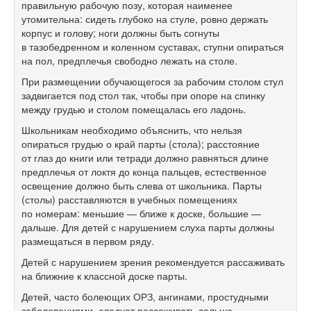
правильную рабочую позу, которая наименее
утомительна: сидеть глубоко на стуле, ровно держать
корпус и голову; ноги должны быть согнуты
в тазобедренном и коленном суставах, ступни опираться
на пол, предплечья свободно лежать на столе.
При размещении обучающегося за рабочим столом стул
задвигается под стол так, чтобы при опоре на спинку
между грудью и столом помещалась его ладонь.
Школьникам необходимо объяснить, что нельзя
опираться грудью о край парты (стола); расстояние
от глаз до книги или тетради должно равняться длине
предплечья от локтя до конца пальцев, естественное
освещение должно быть слева от школьника. Парты
(столы) расставляются в учебных помещениях
по номерам: меньшие — ближе к доске, большие —
дальше. Для детей с нарушением слуха парты должны
размещаться в первом ряду.
Детей с нарушением зрения рекомендуется рассаживать
на ближние к классной доске парты.
Детей, часто болеющих ОРЗ, ангинами, простудными
заболеваниями, следует рассаживать дальше