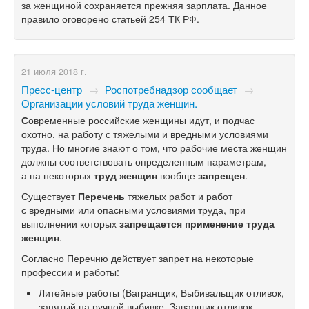
за женщиной сохраняется прежняя зарплата. Данное
правило оговорено статьей 254 ТК РФ.
21 июля 2018 г.
Пресс-центр
→
Роспотребнадзор сообщает
→
Организации условий труда женщин.
С
овременные российские женщины идут, и подчас
охотно, на работу с тяжелыми и вредными условиями
труда. Но многие знают о том, что рабочие места женщин
должны соответствовать определенным параметрам,
а на некоторых
труд женщин
вообще
запрещен
.
Существует
Перечень
тяжелых работ и работ
с вредными или опасными условиями труда, при
выполнении которых
запрещается применение труда
женщин
.
Согласно Перечню действует запрет на некоторые
профессии и работы:
Литейные работы (Вагранщик, Выбивальщик отливок,
занятый на ручной выбивке, Заварщик отливок,