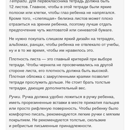
Тетради.
Для первоклассника тетрадь должна быть
12 листов. Главное, чтобы в этой тетради были яркие
полоски или клетки, чтобы глаз ребенка не напрягался.
Кроме того, «слепящая» белизна листов может плохо
отразиться на зрении ребенка, поэтому лучше отдать
предпочтение чуть желтоватой или синеватой бумаге.
Не нужно покупать слишком яркий дизайн на тетрадях,
альбомах, ранцах, чтобы ребенка не отвлекало от учебы,
ну и в то же время, чтобы им нравилось это.
Плотность листа — это главный критерий при выборе
тетради. Чтобы чернила не просвечивались на другой
стороне листа, его плотность должна быть высокой.
Плотная обложка с закругленными краями позволит
тетради прослужить дольше. Не стоит брать толстые
тетрадки, дающие дополнительный вес.
Ручки.
Ручка должна удобно ложиться в ручку ребенка,
иметь прорезиненные вставки в месте прижатия пальцев
или просто рифленую поверхность. Чтобы ребенку было
комфортно писать, рекомендуются легкие ручки с мягким
покрытием. Не рекомендуются толстые, скользкие
и ребристые письменные принадлежности.