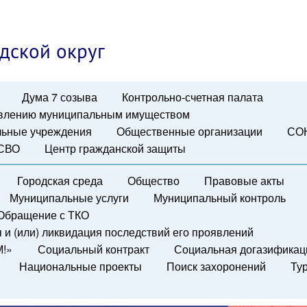
дской округ
Дума 7 созыва
Контрольно-счетная палата
авлению муниципальным имуществом
ьные учреждения
Общественные организации
СО
 СВО
Центр гражданской защиты
Городская среда
Общество
Правовые акты
Муниципальные услуги
Муниципальный контроль
Обращение с ТКО
и (или) ликвидация последствий его проявлений
М!»
Социальный контракт
Социальная догазификац
Национальные проекты
Поиск захоронений
Ту