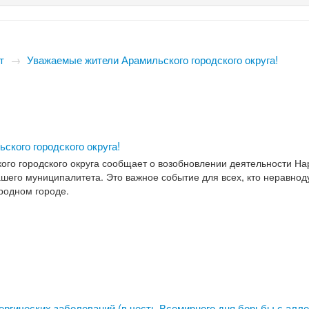
т
→
Уважаемые жители Арамильского городского округа!
ского городского округа!
ого городского округа сообщает о возобновлении деятельности Н
шего муниципалитета. Это важное событие для всех, кто неравнод
 родном городе.
ргических заболеваний (в честь Всемирного дня борьбы с алле