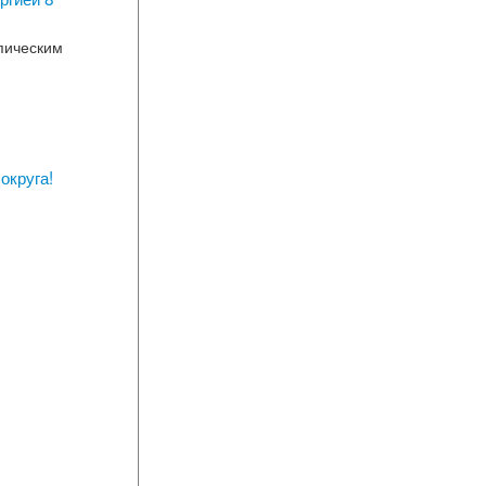
опическим
округа!