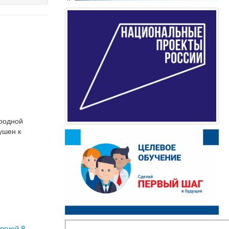
ародной
ушен к
ргией 8