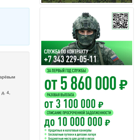
марёвым
д. 4,