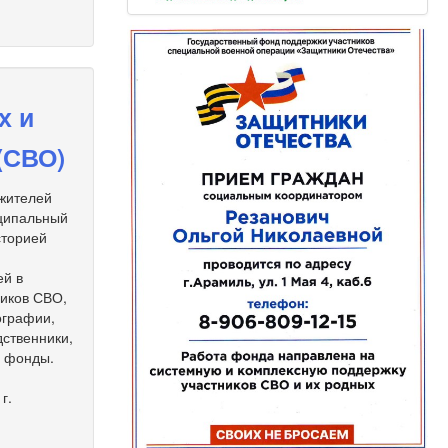
х и
(СВО)
 жителей
иципальный
сторией
ей в
ников СВО,
ографии,
дственники,
е фонды.
г.