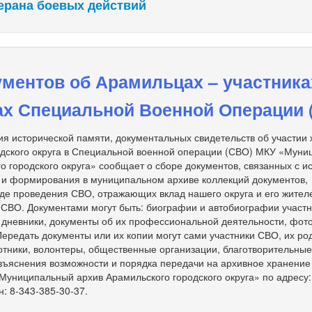
ерана боевых действий
ментов об Арамильцах – участника
ах Специальной Военной Операции 
я исторической памяти, документальных свидетельств об участии
одского округа в Специальной военной операции (СВО) МКУ «Мун
о городского округа» сообщает о сборе документов, связанных с и
 и формирования в муниципальном архиве коллекций документов,
де проведения СВО, отражающих вклад нашего округа и его жител
 СВО. Документами могут быть: биографии и автобиографии участ
, дневники, документы об их профессиональной деятельности, фот
 Передать документы или их копии могут сами участники СВО, их ро
тники, волонтеры, общественные организации, благотворительны
зъяснения возможности и порядка передачи на архивное хранение
униципальный архив Арамильского городского округа» по адресу: 
н: 8-343-385-30-37.