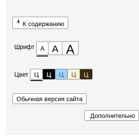
К содержанию
А
А
Шрифт
А
Цвет
Ц
Ц
Ц
Ц
Ц
Обычная версия сайта
Дополнительно