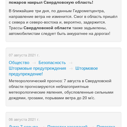
пожаров накрыл Свердловскую область!
В ближайшие три дня, по данным Гидрометцентра,
направление ветра не изменится. Смог в область пришёл
с севера и северо-востока и, вероятно, задержится.
Трассы
Свердловской области
также задымлены,
автомобилистам следует быть аккуратнее на дорогах!
07 августа 2021 г.
Общество
→
Безопасность
→
Штормовые предупреждения
→
Штормовое
предупреждение!
Метеорологический прогноз: 7 августа в Свердловской
области прогнозируются неблагоприятные
метеорологические явления, обусловленные сильными
дождями, грозами, порывами ветра до 20 м/с.
06 августа 2021 г.
Дума 7 созыва
→
Повестки заседаний
→
Повестка