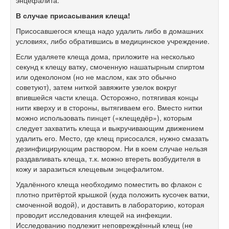
энцефалита.
В случае присасывания клеща!
Присосавшегося клеща надо удалить либо в домашних
условиях, либо обратившись в медицинское учреждение.
Если удаляете клеща дома, приложите на несколько
секунд к клещу ватку, смоченную нашатырным спиртом
или одеколоном (но не маслом, как это обычно
советуют), затем ниткой завяжите узелок вокруг
впившейся части клеща. Осторожно, потягивая концы
нити кверху и в стороны, вытягиваем его. Вместо нитки
можно использовать пинцет («клещедёр»), которым
следует захватить клеща и выкручивающим движением
удалить его. Место, где клещ присосался, нужно смазать
дезинфицирующим раствором. Ни в коем случае нельзя
раздавливать клеща, т.к. можно втереть возбудителя в
кожу и заразиться клещевым энцефалитом.
Удалённого клеща необходимо поместить во флакон с
плотно притёртой крышкой (куда положить кусочек ватки,
смоченной водой), и доставить в лабораторию, которая
проводит исследования клещей на инфекции.
Исследованию подлежит неповреждённый клещ (не