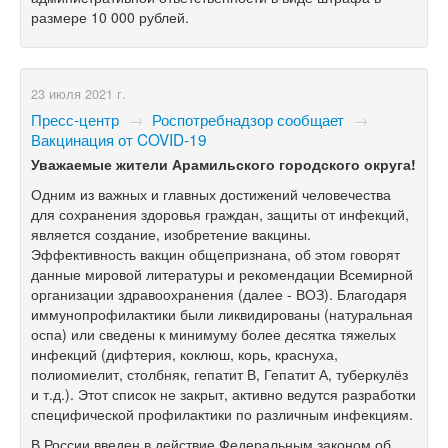
размере 10 000 рублей.
23 июля 2021 г.
Пресс-центр
→
Роспотребнадзор сообщает
→
Вакцинация от COVID-19
Уважаемые жители Арамильского городского округа!
Одним из важных и главных достижений человечества
для сохранения здоровья граждан, защиты от инфекций,
является создание, изобретение вакцины.
Эффективность вакцин общепризнана, об этом говорят
данные мировой литературы и рекомендации Всемирной
организации здравоохранения (далее - ВОЗ). Благодаря
иммунопрофилактики были ликвидированы (натуральная
оспа) или сведены к минимуму более десятка тяжелых
инфекций (дифтерия, коклюш, корь, краснуха,
полиомиелит, столбняк, гепатит В, Гепатит А, туберкулёз
и т.д.). Этот список не закрыт, активно ведутся разработки
специфической профилактики по различным инфекциям.
В России введен в действие Федеральным законом об