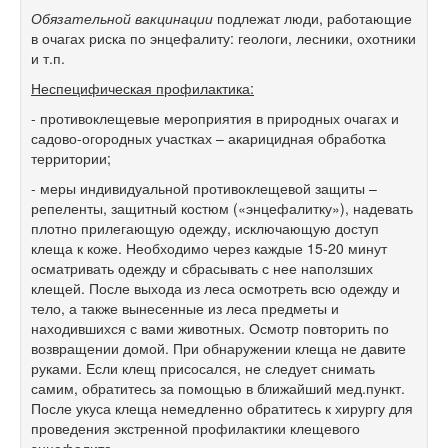
Обязательной вакцинации
подлежат люди, работающие
в очагах риска по энцефалиту: геологи, лесники, охотники
и т.п.
Неспецифическая профилактика:
- противоклещевые мероприятия в природных очагах и
садово-огородных участках – акарицидная обработка
территории;
- меры индивидуальной противоклещевой защиты –
репеленты, защитный костюм («энцефалитку»), надевать
плотно прилегающую одежду, исключающую доступ
клеща к коже. Необходимо через каждые 15-20 минут
осматривать одежду и сбрасывать с нее наползших
клещей. После выхода из леса осмотреть всю одежду и
тело, а также вынесенные из леса предметы и
находившихся с вами животных. Осмотр повторить по
возвращении домой. При обнаружении клеща не давите
руками. Если клещ присосался, не следует снимать
самим, обратитесь за помощью в ближайший мед.пункт.
После укуса клеща немедленно обратитесь к хирургу для
проведения экстренной профилактики клещевого