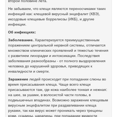
второй половине лета.
Не забываем, что клещи являются переносчиками таких
инфекций как: клещевой вирусный энцефалит (КВЭ),
иксодовые клещевые боррелиозы (ИКБ), и другие
инфекции.
Об инфекциях:
Заболевание.
Характеризуется преимущественным
поражением центральной нервной системы, отличается
множеством клинических проявлений и тяжестью течения
с развитием лихорадки и интоксикации. Последствия
заболевания разнообразны - от полного выздоровления
человека до нарушений здоровья, приводящих к
инвалидности и смерти.
Заражение
людей происходит при попадании слюны во
время присасывания клеща. Чаще всего клещи
присасываются там, где кожа наиболее тонкая и нежная:
на шее, за ушами, в волосистой части головы, в
подмышечных впадинах. Возможно заражение клещевым
вирусным энцефалитом при раздавливании клеща
руками, так как вирус может проникать через трещины
кожи, ссадины, царапины, при попадании жидкости