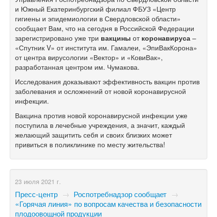
и Южный Екатеринбургский филиал ФБУЗ «Центр
гигиены и эпидемиологии в Свердловской области»
сообщает Вам, что на сегодня в Российской Федерации
зарегистрировано уже три
вакцины
от
коронавируса
–
«Спутник V» от института им. Гамалеи, «ЭпиВакКорона»
от центра вирусологии «Вектор» и «КовиВак»,
разработанная центром им. Чумакова.
Исследования доказывают эффективность вакцин против
заболевания и осложнений от новой коронавирусной
инфекции.
Вакцина против новой коронавирусной инфекции уже
поступила в лечебные учреждения, а значит, каждый
желающий защитить себя и своих близких может
привиться в поликлинике по месту жительства!
23 июля 2021 г.
Пресс-центр
→
Роспотребнадзор сообщает
→
«Горячая линия» по вопросам качества и безопасности
плодоовощной продукции