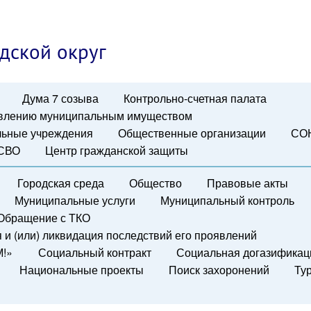
дской округ
Дума 7 созыва
Контрольно-счетная палата
авлению муниципальным имуществом
ьные учреждения
Общественные организации
СО
 СВО
Центр гражданской защиты
Городская среда
Общество
Правовые акты
Муниципальные услуги
Муниципальный контроль
Обращение с ТКО
и (или) ликвидация последствий его проявлений
М!»
Социальный контракт
Социальная догазификац
Национальные проекты
Поиск захоронений
Ту