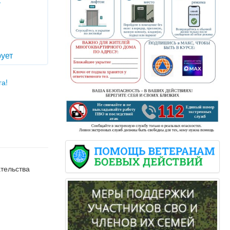
т
ует
га!
тельства