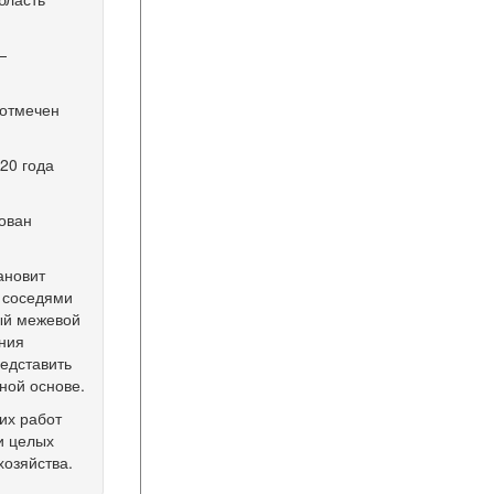
—
 отмечен
20 года
рован
ановит
с соседями
ный межевой
ения
редставить
ной основе.
их работ
и целых
хозяйства.