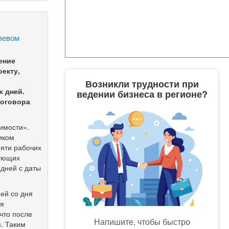
олевом
ение
оекту,
Возникли трудности при
х дней.
ведении бизнеса в регионе?
договора
имости».
иком
пяти рабочих
дующих
 дней с даты
ей со дня
ля
что после
Напишите, чтобы быстро
я. Таким