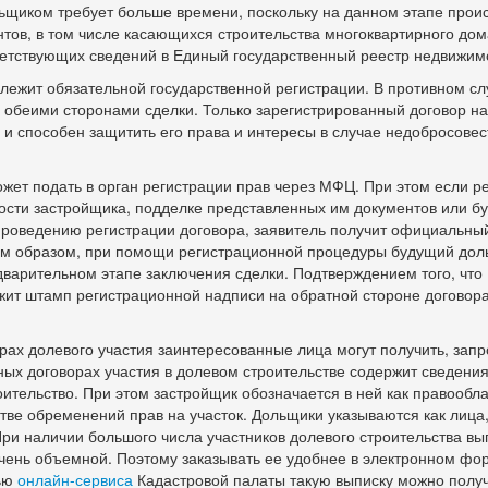
ьщиком требует больше времени, поскольку на данном этапе прои
тов, в том числе касающихся строительства многоквартирного дом
етствующих сведений в Единый государственный реестр недвижим
длежит обязательной государственной регистрации. В противном с
 обеими сторонами сделки. Только зарегистрированный договор н
и способен защитить его права и интересы в случае недобросовес
жет подать в орган регистрации прав через МФЦ. При этом если р
ости застройщика, подделке представленных им документов или бу
роведению регистрации договора, заявитель получит официальный
ким образом, при помощи регистрационной процедуры будущий до
варительном этапе заключения сделки. Подтверждением того, что
жит штамп регистрационной надписи на обратной стороне договор
рах долевого участия заинтересованные лица могут получить, запр
ных договорах участия в долевом строительстве содержит сведени
оительство. При этом застройщик обозначается в ней как правообл
тве обременений прав на участок. Дольщики указываются как лица,
ри наличии большого числа участников долевого строительства вы
чень объемной. Поэтому заказывать ее удобнее в электронном фо
щью
онлайн-сервиса
Кадастровой палаты такую выписку можно полу