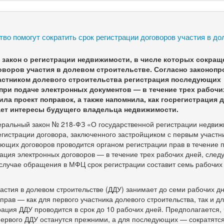
тво помогут сократить срок регистрации договоров участия в д
 закон о регистрации недвижимости, в числе которых сокращ
оворов участия в долевом строительстве. Согласно законопр
частником долевого строительства регистрация последующих
 при подаче электронных документов — в течение трех рабочи
ла проект поправок, а также напомнила, как госрегистрация 
ает интересы будущего владельца недвижимости.
деральный закон №
218-ФЗ
«О государственной регистрации недвиж
гистрации договора, заключенного застройщиком с первым участн
ующих договоров проводится органом регистрации прав в течение 
рация электронных договоров — в течение трех рабочих дней, сле
 случае обращения в МФЦ срок регистрации составит семь рабочих
астия в долевом строительстве (ДДУ) занимает до семи рабочих дн
прав — как для первого участника долевого строительства, так и д
ция ДДУ проводится в срок до 10 рабочих дней. Предполагается, 
 первого ДДУ останутся прежними, а для последующих — сократятс