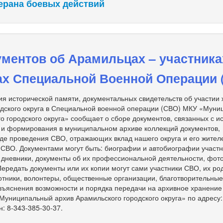
ерана боевых действий
ментов об Арамильцах – участника
ах Специальной Военной Операции 
я исторической памяти, документальных свидетельств об участии
одского округа в Специальной военной операции (СВО) МКУ «Мун
о городского округа» сообщает о сборе документов, связанных с и
 и формирования в муниципальном архиве коллекций документов,
де проведения СВО, отражающих вклад нашего округа и его жител
 СВО. Документами могут быть: биографии и автобиографии участ
, дневники, документы об их профессиональной деятельности, фот
 Передать документы или их копии могут сами участники СВО, их ро
тники, волонтеры, общественные организации, благотворительны
зъяснения возможности и порядка передачи на архивное хранение
униципальный архив Арамильского городского округа» по адресу: 
н: 8-343-385-30-37.