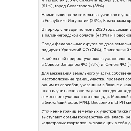
(91%), город Севастополь (88%).
Наименьшие доли земельных участков с уста
в Республике Ингушетии (38%), Камчатском кр
В период с января по июнь 2020 года самый
в Калининградской области (+18%) и Новосиб
Среди федеральных округов по доле земельн
лидируют Уральский ФО (74%), Приволжский
Наибольший прирост участков с установленн
в Северо-Западном ФО (+3%) и Южном ФО (+
Для межевания земельного участка собственн
местоположение границ участка, проведет с
одним из способов, указанным в Законе о ка
план служит основанием для проведения кад
земельного участка и его площади. Межевой 
в ближайший офис МФЦ. Внесение в ЕГРН све
Уточнение границ земельных участков также 
выступают органы государственной власти р
кадастровых кварталов, включающих в себя 