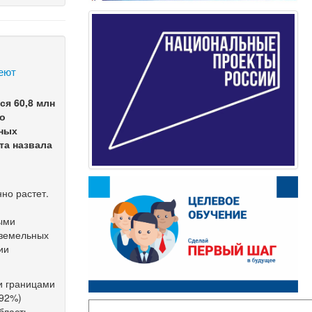
меют
ся 60,8 млн
но
ьных
та назвала
но растет.
ными
 земельных
ии
и границами
(92%)
бласть