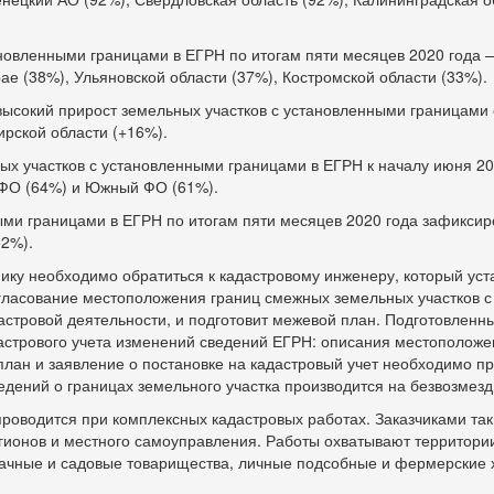
новленными границами в ЕГРН по итогам пяти месяцев 2020 года 
ае (38%), Ульяновской области (37%), Костромской области (33%).
 высокий прирост земельных участков с установленными границами
ирской области (+16%).
ых участков с установленными границами в ЕГРН к началу июня 20
 ФО (64%) и Южный ФО (61%).
ыми границами в ЕГРН по итогам пяти месяцев 2020 года зафикси
2%).
ику необходимо обратиться к кадастровому инженеру, который уст
огласование местоположения границ смежных земельных участков 
дастровой деятельности, и подготовит межевой план. Подготовлен
астрового учета изменений сведений ЕГРН: описания местополож
план и заявление о постановке на кадастровый учет необходимо п
дений о границах земельного участка производится на безвозмезд
проводится при комплексных кадастровых работах. Заказчиками так
егионов и местного самоуправления. Работы охватывают территори
дачные и садовые товарищества, личные подсобные и фермерские 