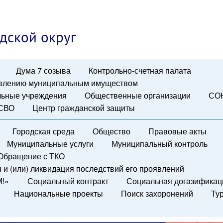
дской округ
Дума 7 созыва
Контрольно-счетная палата
авлению муниципальным имуществом
ьные учреждения
Общественные организации
СО
 СВО
Центр гражданской защиты
Городская среда
Общество
Правовые акты
Муниципальные услуги
Муниципальный контроль
Обращение с ТКО
и (или) ликвидация последствий его проявлений
М!»
Социальный контракт
Социальная догазификац
Национальные проекты
Поиск захоронений
Ту