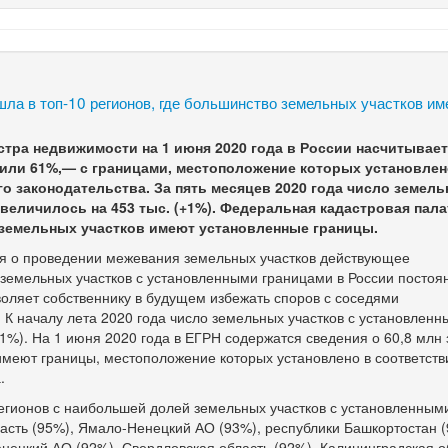
ла в топ-10 регионов, где большинство земельных участков и
тра недвижимости на 1 июня 2020 года в России насчитывает
, или 61%,— с границами, местоположение которых установле
о законодательства. За пять месяцев 2020 года число земел
величилось на 453 тыс. (+1%). Федеральная кадастровая пала
 земельных участков имеют установленные границы.
ния о проведении межевания земельных участков действующее
 земельных участков с установленными границами в России постоян
воляет собственнику в будущем избежать споров с соседями
 К началу лета 2020 года число земельных участков с установлен
+1%). На 1 июня 2020 года в ЕГРН содержатся сведения о 60,8 млн
 имеют границы, местоположение которых установлено в соответств
.
регионов с наибольшей долей земельных участков с установленным
асть (95%), Ямало-Ненецкий АО (93%), республики Башкортостан 
енецкий АО (92%), Свердловская область (92%), Калининградская о