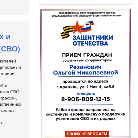
х и
(СВО)
 жителей
иципальный
сторией
ей в
ников СВО,
ографии,
дственники,
е фонды.
г.