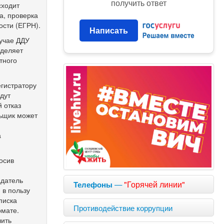
получить ответ
сходит
а, проверка
ости (ЕГРН).
Написать
лучае ДДУ
аделяет
тного
егистратору
дут
 отказ
льщик может
а
осив
я
адатель
—
"Горячей линии"
Телефоны
 в пользу
писка
Противодействие коррупции
рмате.
чить