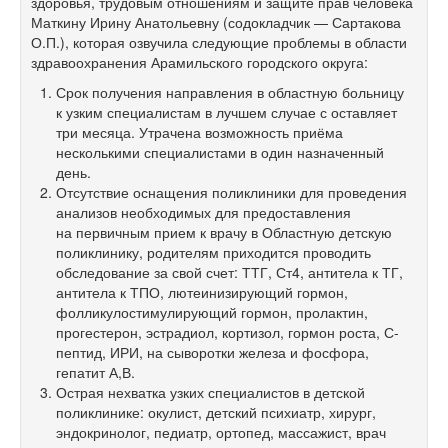
здоровья, трудовым отношениям и защите прав человека
Маткину Ирину Анатольевну (содокладчик — Сартакова
О.П.), которая озвучила следующие проблемы в области
здравоохранения Арамильского городского округа:
Срок получения направления в областную больницу
к узким специалистам в лучшем случае с оставляет
три месяца. Утрачена возможность приёма
несколькими специалистами в один назначенный
день.
Отсутствие оснащения поликлиники для проведения
анализов необходимых для предоставления
на первичным прием к врачу в Областную детскую
поликлинику, родителям приходится проводить
обследование за свой счет: ТТГ, Ст4, антитела к ТГ,
антитела к ТПО, лютеинизирующий гормон,
фолликулостимулирующий гормон, пролактин,
прогестерон, эстрадиол, кортизол, гормон роста, С-
пептид, ИРИ, на сыворотки железа и фосфора,
гепатит А,В.
Острая нехватка узких специалистов в детской
поликлинике: окулист, детский психиатр, хирург,
эндокринолог, педиатр, ортопед, массажист, врач