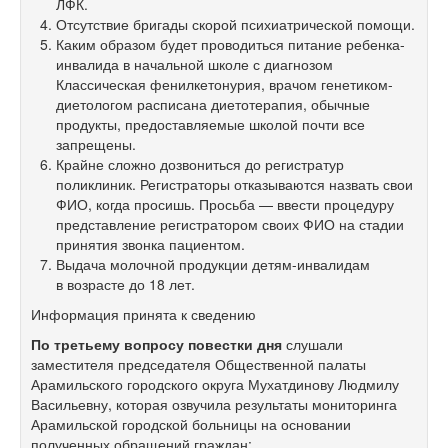
ЛФК.
Отсутствие бригады скорой психиатрической помощи.
Каким образом будет проводиться питание ребенка-
инвалида в начальной школе с диагнозом
Классическая фенилкетонурия, врачом генетиком-
диетологом расписана диетотерапия, обычные
продукты, предоставляемые школой почти все
запрещены.
Крайне сложно дозвониться до регистратур
поликлиник. Регистраторы отказываются назвать свои
ФИО, когда просишь. Просьба — ввести процедуру
представление регистратором своих ФИО на стадии
принятия звонка пациентом.
Выдача молочной продукции детям-инвалидам
в возрасте до 18 лет.
Информация принята к сведению
По третьему вопросу повестки дня
слушали
заместителя председателя Общественной палаты
Арамильского городского округа Мухатдинову Людмилу
Васильевну, которая озвучила результаты мониторинга
Арамильской городской больницы на основании
полученных обращений граждан: