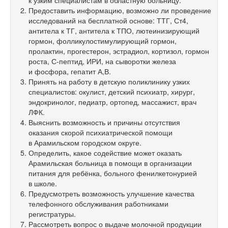
к узким специалистам в областную больницу.
Предоставить информацию, возможно ли проведение
исследований на бесплатной основе: ТТГ, Ст4,
антитела к ТГ, антитела к ТПО, лютеинизирующий
гормон, фолликулостимулирующий гормон,
пролактин, прогестерон, эстрадиол, кортизол, гормон
роста, С-пептид, ИРИ, на сыворотки железа
и фосфора, гепатит А,В.
Принять на работу в детскую поликлинику узких
специалистов: окулист, детский психиатр, хирург,
эндокринолог, педиатр, ортопед, массажист, врач
ЛФК.
Выяснить возможность и причины отсутствия
оказания скорой психиатрической помощи
в Арамильском городском округе.
Определить, какое содействие может оказать
Арамильская больница в помощи в организации
питания для ребёнка, больного фенилкетонурией
в школе.
Предусмотреть возможность улучшение качества
телефонного обслуживания работниками
регистратуры.
Рассмотреть вопрос о выдаче молочной продукции