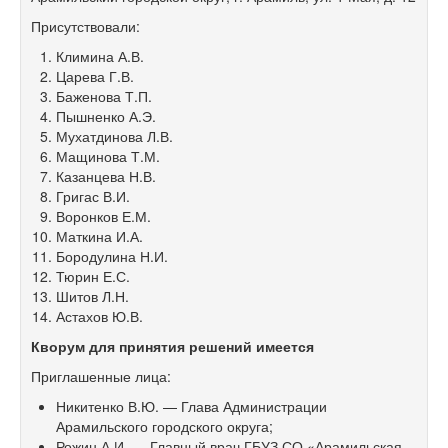
Присутствовали:
Климина А.В.
Царева Г.В.
Баженова Т.П.
Пышненко А.Э.
Мухатдинова Л.В.
Мащинова Т.М.
Казанцева Н.В.
Григас В.И.
Воронков Е.М.
Маткина И.А.
Бородулина Н.И.
Тюрин Е.С.
Шитов Л.Н.
Астахов Ю.В.
Кворум для принятия решений имеется
Приглашенные лица:
Никитенко В.Ю. — Глава Администрации
Арамильского городского округа;
Рожин А.И. — Главный врач ГБУЗ СО «Арамильская